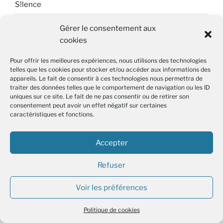
S!lence
Travail, genre et sociétés
Gérer le consentement aux
cookies
Pour offrir les meilleures expériences, nous utilisons des technologies
AGENDAS ALTERNATIFS
telles que les cookies pour stocker et/ou accéder aux informations des
appareils. Le fait de consentir à ces technologies nous permettra de
AMI – IdF
traiter des données telles que le comportement de navigation ou les ID
uniques sur ce site. Le fait de ne pas consentir ou de retirer son
Rebellyon.info
consentement peut avoir un effet négatif sur certaines
caractéristiques et fonctions.
Accepter
Refuser
Voir les préférences
NOUS CONTACTER
Adresse
Politique de cookies
1 rue des Quatre-Fils