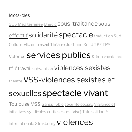
Mots-clés
sous-traitance
sous-
SOS Méditerranée
Unedic
spectacle
solidarité
effectif
traduction
Sud
travail
Culture Micam
Théâtre du Grand Rond
TPE-TPA
services publics
Valence
Stérin
vacataires
violences sexistes
télétravail
subvention
VSS-violences sexistes et
théâtre
spectacle vivant
sexuelles
Toulouse
VSS
transphobie
sécurité sociale
Vigilance et
initiatives syndicales antifascistes (Visa)
Tate
solidarité
violences
internationale
Strasbourg