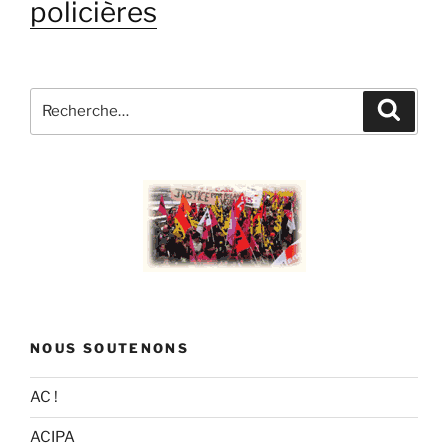
policières
Recherche
Recher
pour
:
NOUS SOUTENONS
AC !
ACIPA