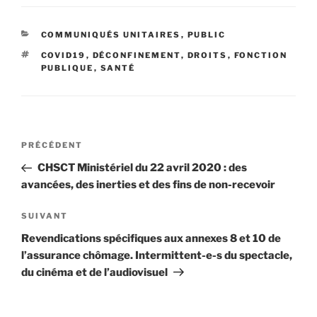
CATÉGORIES
COMMUNIQUÉS UNITAIRES
,
PUBLIC
ÉTIQUETTES
COVID19
,
DÉCONFINEMENT
,
DROITS
,
FONCTION
PUBLIQUE
,
SANTÉ
Navigation
Article
PRÉCÉDENT
de
précédent
CHSCT Ministériel du 22 avril 2020 : des
l’article
avancées, des inerties et des fins de non-recevoir
Article
SUIVANT
suivant
Revendications spécifiques aux annexes 8 et 10 de
l’assurance chômage. Intermittent-e-s du spectacle,
du cinéma et de l’audiovisuel