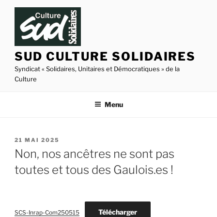
Aller
au
contenu
principal
SUD CULTURE SOLIDAIRES
Syndicat « Solidaires, Unitaires et Démocratiques » de la
Culture
Menu
PUBLIÉ
21 MAI 2025
LE
Non, nos ancêtres ne sont pas
toutes et tous des Gaulois.es !
Télécharger
SCS-Inrap-Com250515