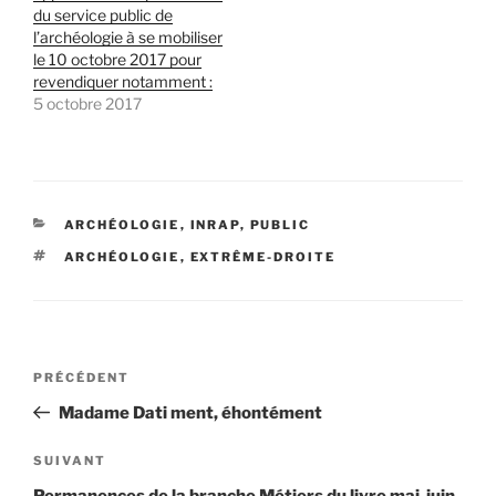
du service public de
l’archéologie à se mobiliser
le 10 octobre 2017 pour
revendiquer notamment :
5 octobre 2017
CATÉGORIES
ARCHÉOLOGIE
,
INRAP
,
PUBLIC
ÉTIQUETTES
ARCHÉOLOGIE
,
EXTRÊME-DROITE
Navigation
Article
PRÉCÉDENT
de
précédent
Madame Dati ment, éhontément
l’article
Article
SUIVANT
suivant