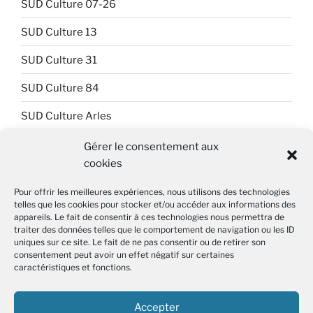
SUD Culture 07-26
SUD Culture 13
SUD Culture 31
SUD Culture 84
SUD Culture Arles
SUD Culture Art Architecture
Gérer le consentement aux
cookies
SUD Culture Beaubourg
Pour offrir les meilleures expériences, nous utilisons des technologies
SUD Culture Bibliothèque nationale de France (BnF)
telles que les cookies pour stocker et/ou accéder aux informations des
appareils. Le fait de consentir à ces technologies nous permettra de
SUD Culture Métiers du livre
traiter des données telles que le comportement de navigation ou les ID
uniques sur ce site. Le fait de ne pas consentir ou de retirer son
SUD Culture MICAM IDF
consentement peut avoir un effet négatif sur certaines
caractéristiques et fonctions.
SUD Culture Musée du Louvre
Accepter
SUD Culture Rmn-GP