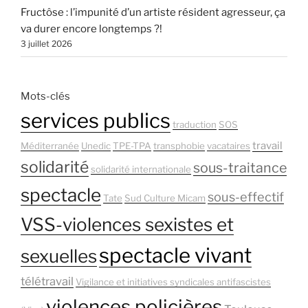
Fructôse : l’impunité d’un artiste résident agresseur, ça
va durer encore longtemps ?!
3 juillet 2026
Mots-clés
services publics
traduction
SOS
travail
Méditerranée
Unedic
TPE-TPA
transphobie
vacataires
solidarité
sous-traitance
solidarité internationale
spectacle
sous-effectif
Tate
Sud Culture Micam
VSS-violences sexistes et
spectacle vivant
sexuelles
télétravail
Vigilance et initiatives syndicales antifascistes
violences policières