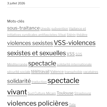
3 juillet 2026
Mots-clés
sous-traitance
Unedic
subvention
Vigilance et
initiatives syndicales antifascistes (Visa)
Stérin
théâtre
VSS-violences
violences sexistes
sexistes et sexuelles
VSS
SOS
spectacle
Méditerranée
solidarité internationale
télétravail
Valence
sécurité sociale
transphobie
vacataires
spectacle
solidarité
traduction
vivant
Toulouse
Sud Culture Micam
Strasbourg
violences policières
Tate