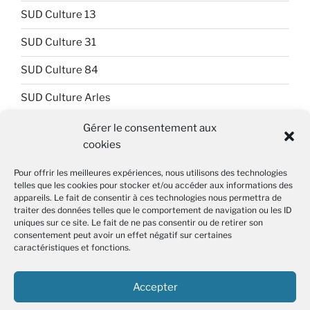
SUD Culture 13
SUD Culture 31
SUD Culture 84
SUD Culture Arles
SUD Culture Art Architecture
Gérer le consentement aux
cookies
SUD Culture Beaubourg
Pour offrir les meilleures expériences, nous utilisons des technologies
SUD Culture Bibliothèque nationale de France (BnF)
telles que les cookies pour stocker et/ou accéder aux informations des
appareils. Le fait de consentir à ces technologies nous permettra de
SUD Culture Métiers du livre
traiter des données telles que le comportement de navigation ou les ID
uniques sur ce site. Le fait de ne pas consentir ou de retirer son
consentement peut avoir un effet négatif sur certaines
SUD Culture MICAM IDF
caractéristiques et fonctions.
SUD Culture Musée du Louvre
Accepter
SUD Culture Rmn-GP