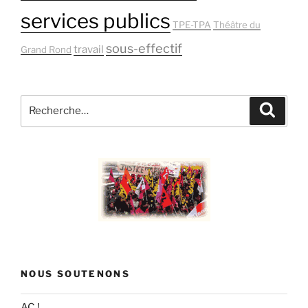
services publics
TPE-TPA
Théâtre du
sous-effectif
travail
Grand Rond
Recherche
Recher
pour
:
NOUS SOUTENONS
AC !