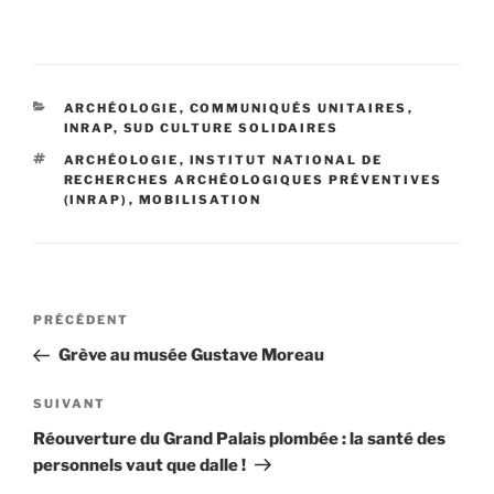
CATÉGORIES
ARCHÉOLOGIE
,
COMMUNIQUÉS UNITAIRES
,
INRAP
,
SUD CULTURE SOLIDAIRES
ÉTIQUETTES
ARCHÉOLOGIE
,
INSTITUT NATIONAL DE
RECHERCHES ARCHÉOLOGIQUES PRÉVENTIVES
(INRAP)
,
MOBILISATION
Navigation
Article
PRÉCÉDENT
de
précédent
Grève au musée Gustave Moreau
l’article
Article
SUIVANT
suivant
Réouverture du Grand Palais plombée : la santé des
personnels vaut que dalle !