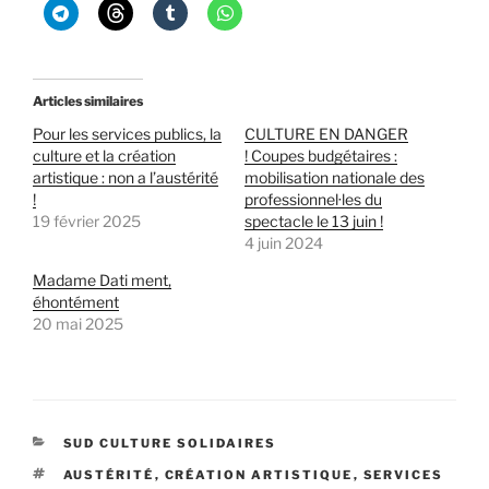
Articles similaires
Pour les services publics, la
CULTURE EN DANGER
culture et la création
! Coupes budgétaires :
artistique : non a l’austérité
mobilisation nationale des
!
professionnel·les du
19 février 2025
spectacle le 13 juin !
4 juin 2024
Madame Dati ment,
éhontément
20 mai 2025
CATÉGORIES
SUD CULTURE SOLIDAIRES
ÉTIQUETTES
AUSTÉRITÉ
,
CRÉATION ARTISTIQUE
,
SERVICES