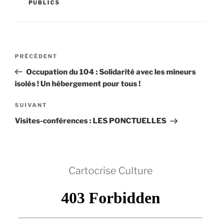
PUBLICS
Navigation
Article
PRÉCÉDENT
de
précédent
Occupation du 104 : Solidarité avec les mineurs
l’article
isolés ! Un hébergement pour tous !
Article
SUIVANT
suivant
Visites-conférences : LES PONCTUELLES
Cartocrise Culture