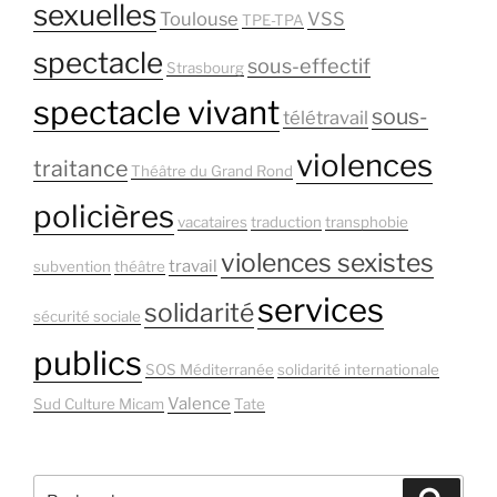
sexuelles
Toulouse
VSS
TPE-TPA
spectacle
sous-effectif
Strasbourg
spectacle vivant
sous-
télétravail
violences
traitance
Théâtre du Grand Rond
policières
vacataires
traduction
transphobie
violences sexistes
travail
subvention
théâtre
services
solidarité
sécurité sociale
publics
SOS Méditerranée
solidarité internationale
Valence
Sud Culture Micam
Tate
Recherche
Recher