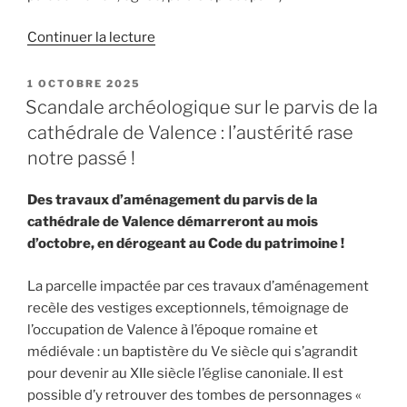
de
Continuer la lecture
« Parvis
de
PUBLIÉ
1 OCTOBRE 2025
LE
la
Scandale archéologique sur le parvis de la
cathédrale
cathédrale de Valence : l’austérité rase
de
notre passé !
Valence
(suite)
Des travaux d’aménagement du parvis de la
:
cathédrale de Valence démarreront au mois
vers
d’octobre, en dérogeant au Code du patrimoine !
une
archéologie
La parcelle impactée par ces travaux d’aménagement
du
recèle des vestiges exceptionnels, témoignage de
siècle
l’occupation de Valence à l’époque romaine et
dernier
médiévale : un baptistère du Ve siècle qui s’agrandit
? »
pour devenir au XIIe siècle l’église canoniale. Il est
possible d’y retrouver des tombes de personnages «