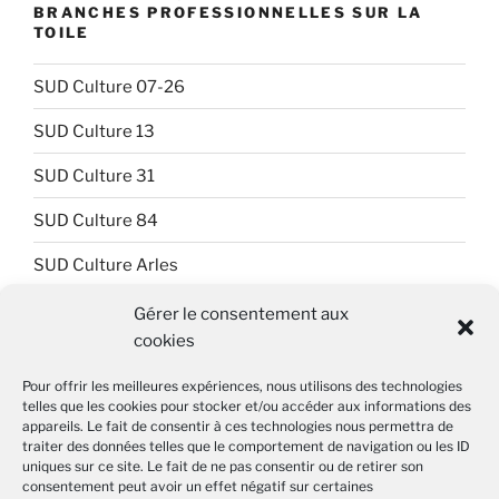
BRANCHES PROFESSIONNELLES SUR LA
TOILE
SUD Culture 07-26
SUD Culture 13
SUD Culture 31
SUD Culture 84
SUD Culture Arles
SUD Culture Art Architecture
Gérer le consentement aux
cookies
SUD Culture Beaubourg
Pour offrir les meilleures expériences, nous utilisons des technologies
SUD Culture Bibliothèque nationale de France (BnF)
telles que les cookies pour stocker et/ou accéder aux informations des
appareils. Le fait de consentir à ces technologies nous permettra de
SUD Culture Métiers du livre
traiter des données telles que le comportement de navigation ou les ID
uniques sur ce site. Le fait de ne pas consentir ou de retirer son
SUD Culture MICAM IDF
consentement peut avoir un effet négatif sur certaines