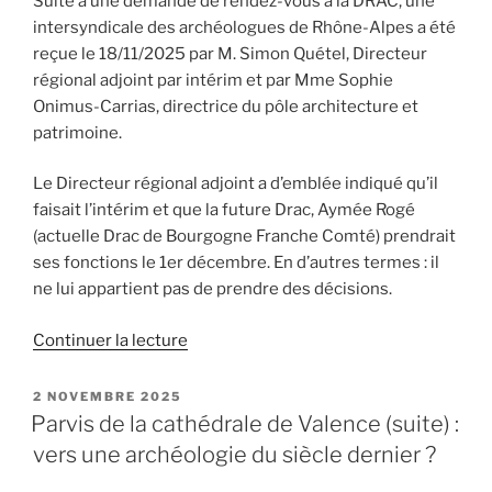
Suite à une demande de rendez-vous à la DRAC, une
intersyndicale des archéologues de Rhône-Alpes a été
reçue le 18/11/2025 par M. Simon Quétel, Directeur
régional adjoint par intérim et par Mme Sophie
Onimus-Carrias, directrice du pôle architecture et
patrimoine.
Le Directeur régional adjoint a d’emblée indiqué qu’il
faisait l’intérim et que la future Drac, Aymée Rogé
(actuelle Drac de Bourgogne Franche Comté) prendrait
ses fonctions le 1er décembre. En d’autres termes : il
ne lui appartient pas de prendre des décisions.
de
Continuer la lecture
« Scandale
archéologique
PUBLIÉ
2 NOVEMBRE 2025
LE
autour
Parvis de la cathédrale de Valence (suite) :
de
vers une archéologie du siècle dernier ?
la