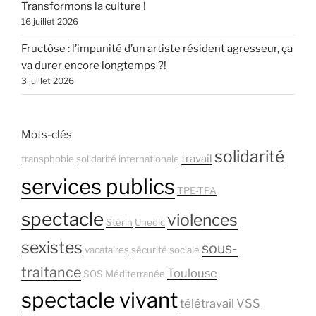
Transformons la culture !
16 juillet 2026
Fructôse : l’impunité d’un artiste résident agresseur, ça
va durer encore longtemps ?!
3 juillet 2026
Mots-clés
solidarité
travail
transphobie
solidarité internationale
services publics
TPE-TPA
spectacle
violences
Stérin
Unedic
sexistes
sous-
vacataires
sécurité sociale
traitance
Toulouse
SOS Méditerranée
spectacle vivant
télétravail
VSS