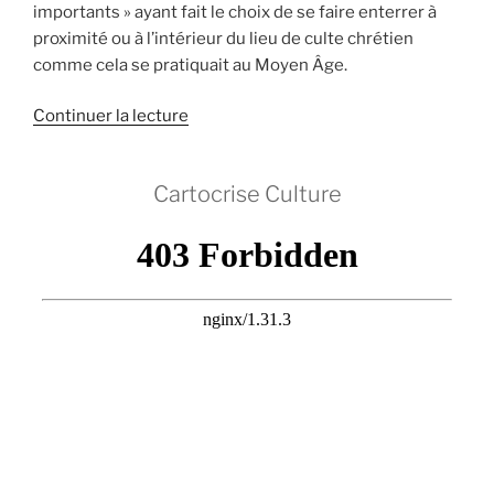
importants » ayant fait le choix de se faire enterrer à
proximité ou à l’intérieur du lieu de culte chrétien
comme cela se pratiquait au Moyen Âge.
de
Continuer la lecture
« Scandale
archéologique
Cartocrise Culture
sur
le
parvis
de
la
cathédrale
de
Valence :
l’austérité
rase
notre
passé ! »