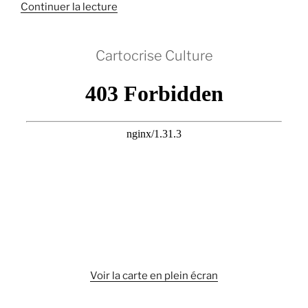
de
Continuer la lecture
« Une
situation
Cartocrise Culture
qui
dépasse
l’imaginable.
Extrêmes
tensions
et
épuisement
à
bord
de
l’Ocean
Viking. »
Voir la carte en plein écran