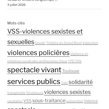
3 juillet 2026
Mots-clés
VSS-violences sexistes et
sexuelles
Unedic
Théâtre du Grand Rond
traduction
violences policières
Vigilance et
initiatives syndicales antifascistes (Visa)
TPE-TPA
spectacle vivant
Toulouse
services publics
solidarité
Tate
violences sexistes
transphobie
Strasbourg
sous-traitance
VSS
Valence
vacataires
subvention