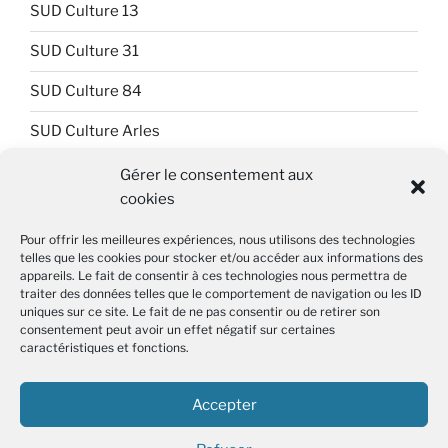
SUD Culture 13
SUD Culture 31
SUD Culture 84
SUD Culture Arles
SUD Culture Art Architecture
Gérer le consentement aux
cookies
SUD Culture Beaubourg
Pour offrir les meilleures expériences, nous utilisons des technologies
SUD Culture Bibliothèque nationale de France (BnF)
telles que les cookies pour stocker et/ou accéder aux informations des
appareils. Le fait de consentir à ces technologies nous permettra de
SUD Culture Métiers du livre
traiter des données telles que le comportement de navigation ou les ID
uniques sur ce site. Le fait de ne pas consentir ou de retirer son
consentement peut avoir un effet négatif sur certaines
SUD Culture MICAM IDF
caractéristiques et fonctions.
SUD Culture Musée du Louvre
Accepter
SUD Culture Rmn-GP