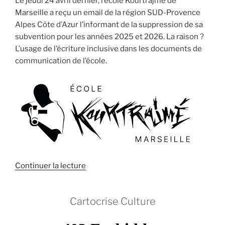
Le jeudi 24 avril dernier, l’école Kourtrajmé de
Marseille a reçu un email de la région SUD-Provence
Alpes Côte d’Azur l’informant de la suppression de sa
subvention pour les années 2025 et 2026. La raison ?
L’usage de l’écriture inclusive dans les documents de
communication de l’école.
de
Continuer la lecture
« Renaissance
et
Cartocrise Culture
le
RN