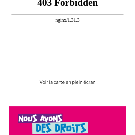
préfèrent
la
culture
de
l’exclusion »
Voir la carte en plein écran