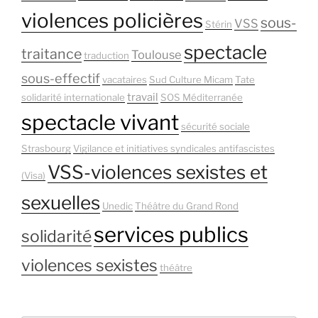
violences policières
sous-
VSS
Stérin
spectacle
traitance
Toulouse
traduction
sous-effectif
vacataires
Sud Culture Micam
Tate
travail
solidarité internationale
SOS Méditerranée
spectacle vivant
sécurité sociale
Strasbourg
Vigilance et initiatives syndicales antifascistes
VSS-violences sexistes et
(Visa)
sexuelles
Unedic
Théâtre du Grand Rond
services publics
solidarité
violences sexistes
théâtre