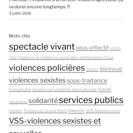
va durer encore longtemps ?!
3 juillet 2026
Mots-clés
spectacle vivant
sous-effectif
Stérin
Tate
Vigilance et initiatives syndicales antifascistes (Visa)
violences policières
télétravail
Unedic
violences sexistes
sous-traitance
travail
transphobie
Strasbourg
solidarité internationale
services publics
solidarité
vacataires
Valence
théâtre
Théâtre du Grand Rond
SOS Méditerranée
VSS-violences sexistes et