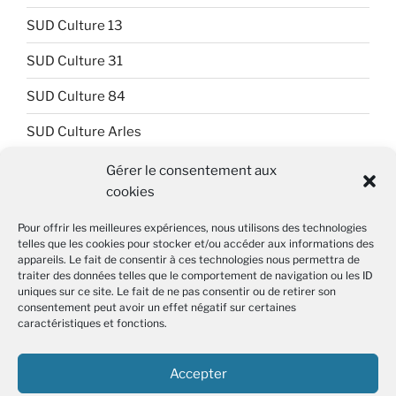
SUD Culture 13
SUD Culture 31
SUD Culture 84
SUD Culture Arles
SUD Culture Art Architecture
Gérer le consentement aux
cookies
SUD Culture Beaubourg
Pour offrir les meilleures expériences, nous utilisons des technologies
SUD Culture Bibliothèque nationale de France (BnF)
telles que les cookies pour stocker et/ou accéder aux informations des
appareils. Le fait de consentir à ces technologies nous permettra de
SUD Culture Métiers du livre
traiter des données telles que le comportement de navigation ou les ID
uniques sur ce site. Le fait de ne pas consentir ou de retirer son
SUD Culture MICAM IDF
consentement peut avoir un effet négatif sur certaines
caractéristiques et fonctions.
SUD Culture Musée du Louvre
Accepter
SUD Culture Rmn-GP