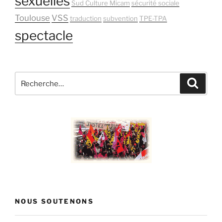
sexuelles
Sud Culture Micam
sécurité sociale
Toulouse
VSS
traduction
subvention
TPE-TPA
spectacle
Recherche
Recher
pour
:
NOUS SOUTENONS