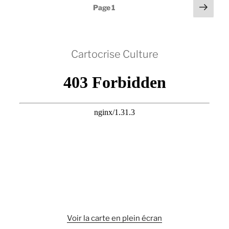
Pagination
Page
Page
1
suiv
des
publications
Cartocrise Culture
Voir la carte en plein écran