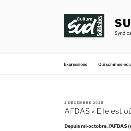
Aller
au
contenu
SU
principal
Syndica
Expressions
Qui sommes-nou
PUBLIÉ
2 DÉCEMBRE 2025
LE
AFDAS « Elle est où
Depuis mi-octobre, l’AFDAS (