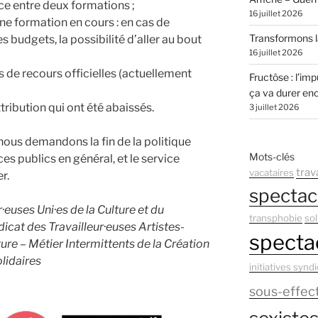
ce entre deux formations ;
16 juillet 2026
ne formation en cours : en cas de
Transformons la
budgets, la possibilité d’aller au bout
16 juillet 2026
 de recours officielles (actuellement
Fructôse : l’imp
ça va durer en
tribution qui ont été abaissés.
3 juillet 2026
 nous demandons la fin de la politique
Mots-clés
ces publics en général, et le service
trava
vacataires
r.
spectac
euses Uni·es de la Culture et du
transphobie
sol
cat des Travailleur·euses Artistes-
spectac
ure – Métier Intermittents de la Création
olidaires
initiatives syndi
sous-effect