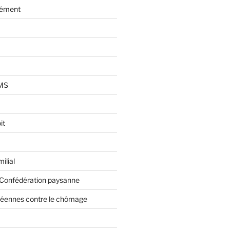
lément
AMS
it
ilial
 Confédération paysanne
éennes contre le chômage