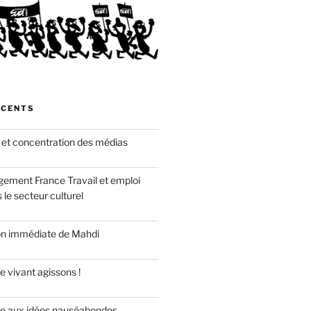
ÉCENTS
 et concentration des médias
gement France Travail et emploi
 le secteur culturel
ion immédiate de Mahdi
e vivant agissons !
re aux idées nauséabondes