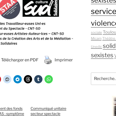
sexistes
service
violenc
Toulo
sociale
Micam
Théâtre
solid
Unedic
sexistes
Télécharger en PDF
Imprimer
Recherche
pour
:
ent des fonds
Communiqué unitaire
DAS : symptôme
secteur spectacle