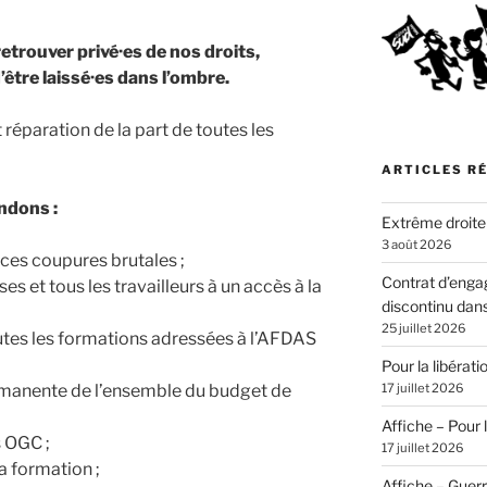
retrouver privé·es de nos droits,
d’être laissé·es dans l’ombre.
réparation de la part de toutes les
ARTICLES R
ndons :
Extrême droite
3 août 2026
 ces coupures brutales ;
Contrat d’enga
ses et tous les travailleurs à un accès à la
discontinu dans
25 juillet 2026
utes les formations adressées à l’AFDAS
Pour la libérat
17 juillet 2026
rmanente de l’ensemble du budget de
Affiche – Pour l
s OGC ;
17 juillet 2026
a formation ;
Affiche – Guer