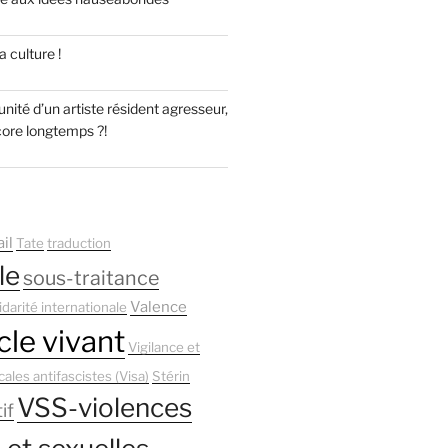
 culture !
unité d’un artiste résident agresseur,
core longtemps ?!
il
Tate
traduction
le
sous-traitance
Valence
idarité internationale
le vivant
Vigilance et
cales antifascistes (Visa)
Stérin
VSS-violences
if