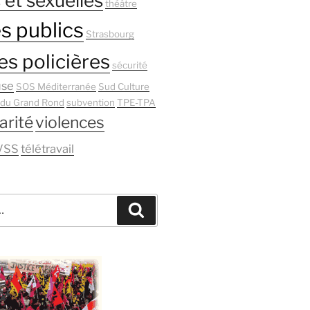
 et sexuelles
théâtre
s publics
Strasbourg
es policières
sécurité
use
SOS Méditerranée
Sud Culture
 du Grand Rond
subvention
TPE-TPA
arité
violences
VSS
télétravail
Recherche