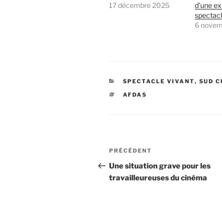
17 décembre 2025
d’une ex
spectacl
6 novem
CATÉGORIES
SPECTACLE VIVANT
,
SUD C
ÉTIQUETTES
AFDAS
Navigation
Article
PRÉCÉDENT
de
précédent
Une situation grave pour les
travailleureuses du cinéma
l’article