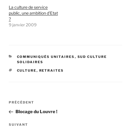
La culture de service
public, une ambition d’Etat
?
9 janvier 2009
CATÉGORIES
COMMUNIQUÉS UNITAIRES
,
SUD CULTURE
SOLIDAIRES
ÉTIQUETTES
CULTURE
,
RETRAITES
Navigation
Article
PRÉCÉDENT
de
précédent
Blocage du Louvre !
l’article
Article
SUIVANT