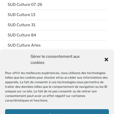
SUD Culture 07-26
SUD Culture 13
SUD Culture 31
SUD Culture 84
SUD Culture Arles
SUD Culture Art Architecture
Gérer le consentement aux
cookies
SUD Culture Beaubourg
Pour offrir les meilleures expériences, nous utilisons des technologies
SUD Culture Bibliothèque nationale de France (BnF)
telles que les cookies pour stocker et/ou accéder aux informations des
appareils. Le fait de consentir à ces technologies nous permettra de
SUD Culture Métiers du livre
traiter des données telles que le comportement de navigation ou les ID
uniques sur ce site. Le fait de ne pas consentir ou de retirer son
consentement peut avoir un effet négatif sur certaines
SUD Culture MICAM IDF
caractéristiques et fonctions.
SUD Culture Musée du Louvre