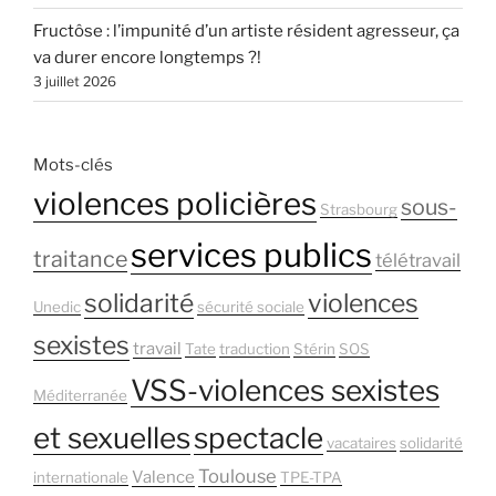
Fructôse : l’impunité d’un artiste résident agresseur, ça
va durer encore longtemps ?!
3 juillet 2026
Mots-clés
violences policières
sous-
Strasbourg
services publics
traitance
télétravail
solidarité
violences
Unedic
sécurité sociale
sexistes
travail
Tate
traduction
Stérin
SOS
VSS-violences sexistes
Méditerranée
et sexuelles
spectacle
vacataires
solidarité
Toulouse
Valence
internationale
TPE-TPA