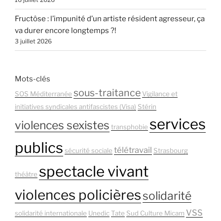
Fructôse : l’impunité d’un artiste résident agresseur, ça
va durer encore longtemps ?!
3 juillet 2026
Mots-clés
sous-traitance
SOS Méditerranée
Vigilance et
initiatives syndicales antifascistes (Visa)
Stérin
services
violences sexistes
transphobie
publics
télétravail
sécurité sociale
Strasbourg
spectacle vivant
théâtre
violences policières
solidarité
VSS
solidarité internationale
Unedic
Tate
Sud Culture Micam