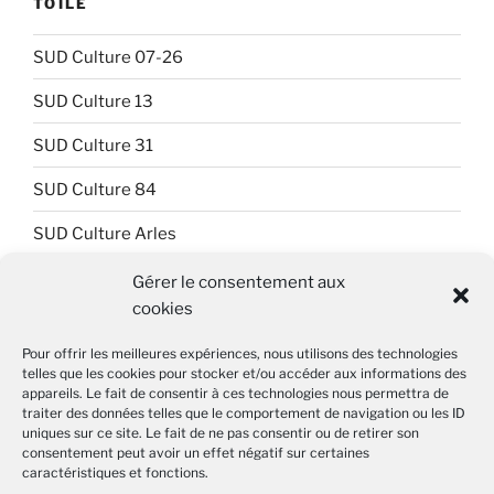
TOILE
SUD Culture 07-26
SUD Culture 13
SUD Culture 31
SUD Culture 84
SUD Culture Arles
SUD Culture Art Architecture
Gérer le consentement aux
cookies
SUD Culture Beaubourg
Pour offrir les meilleures expériences, nous utilisons des technologies
SUD Culture Bibliothèque nationale de France (BnF)
telles que les cookies pour stocker et/ou accéder aux informations des
appareils. Le fait de consentir à ces technologies nous permettra de
SUD Culture Métiers du livre
traiter des données telles que le comportement de navigation ou les ID
uniques sur ce site. Le fait de ne pas consentir ou de retirer son
SUD Culture MICAM IDF
consentement peut avoir un effet négatif sur certaines
caractéristiques et fonctions.