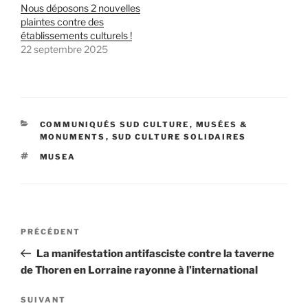
Nous déposons 2 nouvelles
plaintes contre des
établissements culturels !
22 septembre 2025
CATÉGORIES
COMMUNIQUÉS SUD CULTURE
,
MUSÉES &
MONUMENTS
,
SUD CULTURE SOLIDAIRES
ÉTIQUETTES
MUSEA
Navigation
Article
PRÉCÉDENT
de
précédent
La manifestation antifasciste contre la taverne
l’article
de Thoren en Lorraine rayonne à l’international
Article
SUIVANT