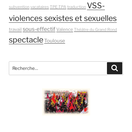
VSS-
subvention
vacataires
TPE-TPA
traduction
violences sexistes et sexuelles
sous-effectif
travail
Valence
Théâtre du Grand Rond
spectacle
Toulouse
Recherche
Recher
pour
: