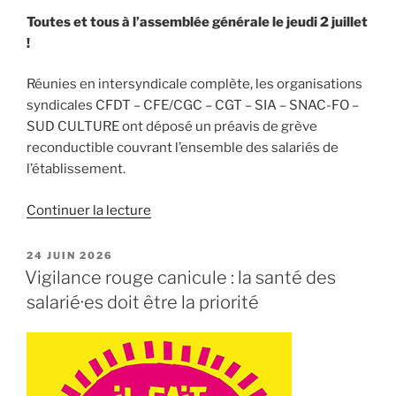
Toutes et tous à l’assemblée générale le jeudi 2 juillet
!
Réunies en intersyndicale complète, les organisations
syndicales CFDT – CFE/CGC – CGT – SIA – SNAC-FO –
SUD CULTURE ont déposé un préavis de grève
reconductible couvrant l’ensemble des salariés de
l’établissement.
de
Continuer la lecture
« RMN-
GP
PUBLIÉ
24 JUIN 2026
LE
:
Vigilance rouge canicule : la santé des
Améliorons
salarié·es doit être la priorité
nos
conditions
de
travail