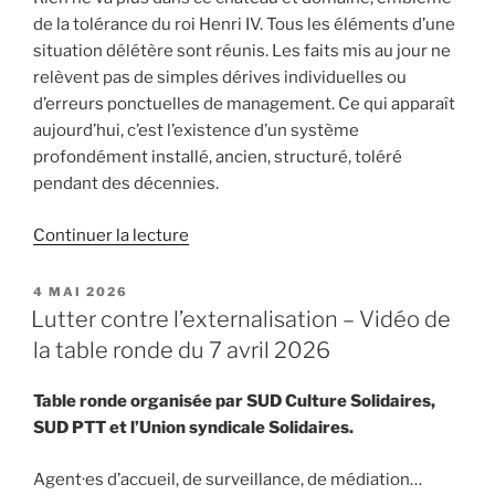
Mont-
de la tolérance du roi Henri IV. Tous les éléments d’une
Saint-
situation délétère sont réunis. Les faits mis au jour ne
Michel
relèvent pas de simples dérives individuelles ou
:
d’erreurs ponctuelles de management. Ce qui apparaît
non
aujourd’hui, c’est l’existence d’un système
au
profondément installé, ancien, structuré, toléré
démantèlement
pendant des décennies.
du
Centre
de
Continuer la lecture
des
« Château
monuments
de
PUBLIÉ
4 MAI 2026
nationaux »
LE
Pau
Lutter contre l’externalisation – Vidéo de
:
la table ronde du 7 avril 2026
une
situation
Table ronde organisée par SUD Culture Solidaires,
critique »
SUD PTT et l’Union syndicale Solidaires.
Agent·es d’accueil, de surveillance, de médiation…