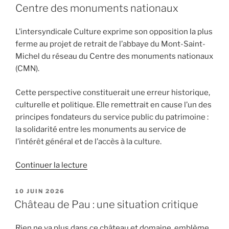
Musée
Centre des monuments nationaux
des
civilisations
L’intersyndicale Culture exprime son opposition la plus
de
ferme au projet de retrait de l’abbaye du Mont-Saint-
l’Europe
Michel du réseau du Centre des monuments nationaux
et
(CMN).
de
la
Cette perspective constituerait une erreur historique,
Méditerranée »
culturelle et politique. Elle remettrait en cause l’un des
principes fondateurs du service public du patrimoine :
la solidarité entre les monuments au service de
l’intérêt général et de l’accès à la culture.
de
Continuer la lecture
« Monuments
en
PUBLIÉ
10 JUIN 2026
LE
péril.
Château de Pau : une situation critique
Abbaye
du
Rien ne va plus dans ce château et domaine, emblème