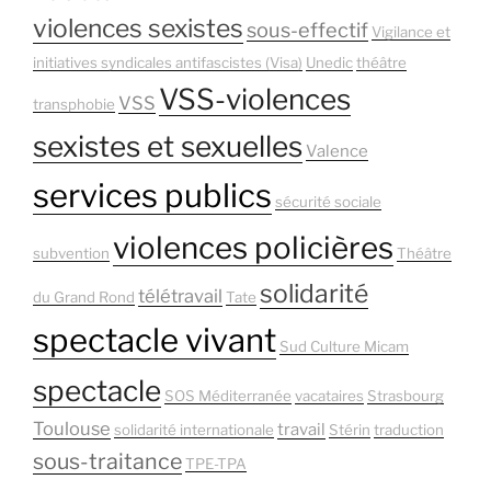
violences sexistes
sous-effectif
Vigilance et
initiatives syndicales antifascistes (Visa)
Unedic
théâtre
VSS-violences
VSS
transphobie
sexistes et sexuelles
Valence
services publics
sécurité sociale
violences policières
subvention
Théâtre
solidarité
télétravail
du Grand Rond
Tate
spectacle vivant
Sud Culture Micam
spectacle
SOS Méditerranée
vacataires
Strasbourg
Toulouse
travail
solidarité internationale
Stérin
traduction
sous-traitance
TPE-TPA