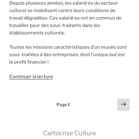
Depuis plusieurs années, les salarié·es du secteur
culturel se mobilisent contre leurs conditions de
travail dégradées. Ces salarié·es ont en commun de
travailler pour des sous-traitants dans les
établissements culturels.
Toutes les missions caractéristiques d’un musée sont
sous-traitées à des entreprises, dont l’unique but est
le profit financier !
de
Continuer la lecture
« Lutter
contre
l’externalisation
Pagination
Page
Page
1
–
suiv
des
Vidéo
publications
de
la
Cartocrise Culture
table