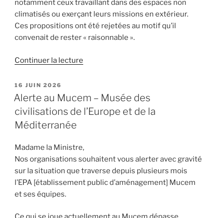
notamment ceux travaillant dans des espaces non
climatisés ou exerçant leurs missions en extérieur.
Ces propositions ont été rejetées au motif qu’il
convenait de rester « raisonnable ».
de
Continuer la lecture
« Vigilance
rouge
PUBLIÉ
16 JUIN 2026
LE
canicule
Alerte au Mucem – Musée des
:
civilisations de l’Europe et de la
la
Méditerranée
santé
des
Madame la Ministre,
salarié·es
Nos organisations souhaitent vous alerter avec gravité
doit
sur la situation que traverse depuis plusieurs mois
être
l’EPA [établissement public d’aménagement] Mucem
la
et ses équipes.
priorité »
Ce qui se joue actuellement au Mucem dépasse