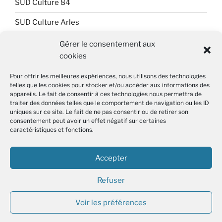
SUD Culture 84
SUD Culture Arles
SUD Culture Art Architecture
Gérer le consentement aux
cookies
SUD Culture Beaubourg
Pour offrir les meilleures expériences, nous utilisons des technologies
SUD Culture Bibliothèque nationale de France (BnF)
telles que les cookies pour stocker et/ou accéder aux informations des
appareils. Le fait de consentir à ces technologies nous permettra de
SUD Culture Métiers du livre
traiter des données telles que le comportement de navigation ou les ID
uniques sur ce site. Le fait de ne pas consentir ou de retirer son
consentement peut avoir un effet négatif sur certaines
SUD Culture MICAM IDF
caractéristiques et fonctions.
SUD Culture Musée du Louvre
Accepter
SUD Culture Rmn-GP
Refuser
Voir les préférences
Fièrement propulsé par WordPress