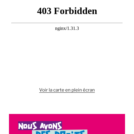
ronde
du
7 avril
2026 »
Voir la carte en plein écran