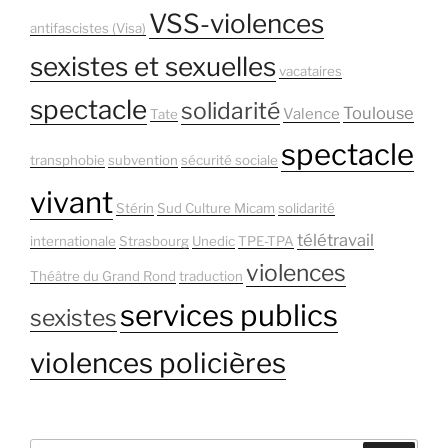
VSS-violences
antifascistes (Visa)
sexistes et sexuelles
vacataires
spectacle
solidarité
Toulouse
Valence
Tate
spectacle
transphobie
subvention
sécurité sociale
vivant
Stérin
Sud Culture Micam
solidarité
télétravail
internationale
Strasbourg
Unedic
TPE-TPA
violences
Théâtre du Grand Rond
traduction
services publics
sexistes
violences policières