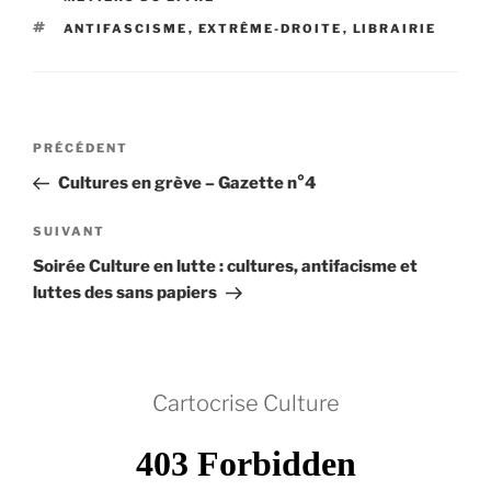
ÉTIQUETTES
ANTIFASCISME
,
EXTRÊME-DROITE
,
LIBRAIRIE
Navigation
Article
PRÉCÉDENT
de
précédent
Cultures en grève – Gazette n°4
l’article
Article
SUIVANT
suivant
Soirée Culture en lutte : cultures, antifacisme et
luttes des sans papiers
Cartocrise Culture