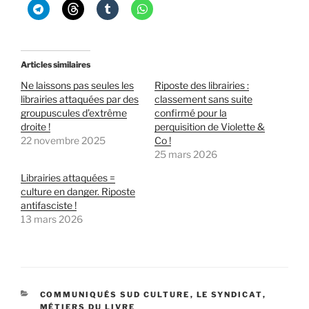
Articles similaires
Ne laissons pas seules les
Riposte des librairies :
librairies attaquées par des
classement sans suite
groupuscules d’extrême
confirmé pour la
droite !
perquisition de Violette &
22 novembre 2025
Co !
25 mars 2026
Librairies attaquées =
culture en danger. Riposte
antifasciste !
13 mars 2026
CATÉGORIES
COMMUNIQUÉS SUD CULTURE
,
LE SYNDICAT
,
MÉTIERS DU LIVRE