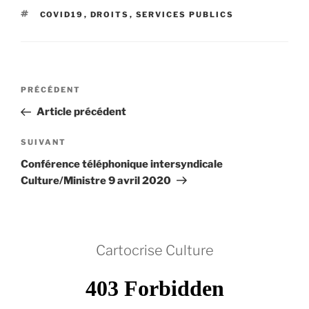
ÉTIQUETTES
COVID19
,
DROITS
,
SERVICES PUBLICS
Navigation
Article
PRÉCÉDENT
de
précédent
Article précédent
l’article
Article
SUIVANT
suivant
Conférence téléphonique intersyndicale
Culture/Ministre 9 avril 2020
Cartocrise Culture