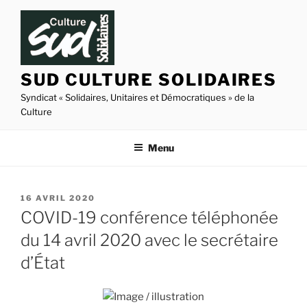
Aller
au
contenu
principal
SUD CULTURE SOLIDAIRES
Syndicat « Solidaires, Unitaires et Démocratiques » de la
Culture
Menu
PUBLIÉ
16 AVRIL 2020
LE
COVID-19 conférence téléphonée
du 14 avril 2020 avec le secrétaire
d’État