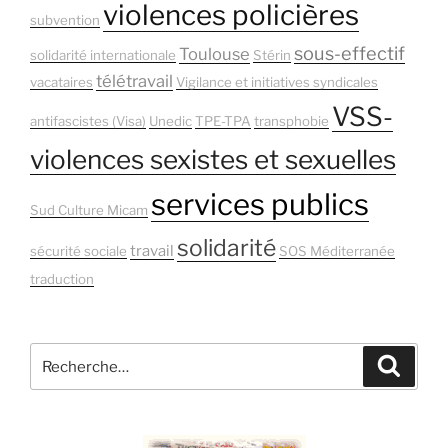
violences policières
subvention
sous-effectif
Toulouse
solidarité internationale
Stérin
télétravail
vacataires
Vigilance et initiatives syndicales
VSS-
antifascistes (Visa)
Unedic
TPE-TPA
transphobie
violences sexistes et sexuelles
services publics
Sud Culture Micam
solidarité
travail
sécurité sociale
SOS Méditerranée
traduction
Recherche
Recher
pour
: