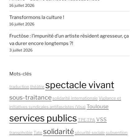
16 juillet 2026
Transformons la culture !
16 juillet 2026
Fructôse : l’impunité d’un artiste résident agresseur, ça
va durer encore longtemps ?!
3 juillet 2026
Mots-clés
spectacle vivant
traduction
théâtre
sous-traitance
solidarité internationale
Vigilance et
Toulouse
initiatives syndicales antifascistes (Visa)
services publics
VSS
TPE-TPA
solidarité
transphobie
Tate
sécurité sociale
subvention