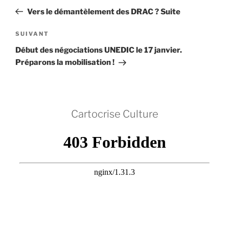
de
précédent
Vers le démantèlement des DRAC ? Suite
l’article
Article
SUIVANT
suivant
Début des négociations UNEDIC le 17 janvier.
Préparons la mobilisation !
Cartocrise Culture