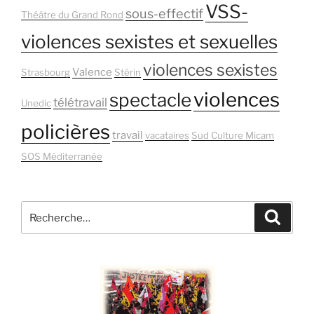
VSS-
sous-effectif
Théâtre du Grand Rond
violences sexistes et sexuelles
violences sexistes
Valence
Strasbourg
Stérin
violences
spectacle
télétravail
Unedic
policières
travail
vacataires
Sud Culture Micam
SOS Méditerranée
Recherche
Recher
pour
: