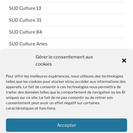
SUD Culture 13
SUD Culture 31
SUD Culture 84
SUD Culture Arles
SUD Culture Art Architecture
Gérer le consentement aux
cookies
SUD Culture Beaubourg
Pour offrir les meilleures expériences, nous utilisons des technologies
SUD Culture Bibliothèque nationale de France (BnF)
telles que les cookies pour stocker et/ou accéder aux informations des
appareils. Le fait de consentir à ces technologies nous permettra de
SUD Culture Métiers du livre
traiter des données telles que le comportement de navigation ou les ID
uniques sur ce site. Le fait de ne pas consentir ou de retirer son
SUD Culture MICAM IDF
consentement peut avoir un effet négatif sur certaines
caractéristiques et fonctions.
SUD Culture Musée du Louvre
Accepter
SUD Culture Rmn-GP