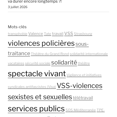
va durer encore longtemps ?!
3 juillet 2026
Mots-clés
VSS
Valence
travail
transphobie
Tate
Strasbourg
violences policières
sous-
traitance
Théâtre du Grand Rond
solidarité internationale
solidarité
vacataires
sécurité sociale
théâtre
spectacle vivant
Vigilance et initiatives
VSS-violences
syndicales antifascistes (Visa)
sexistes et sexuelles
télétravail
services publics
SOS Méditerranée
TPE-