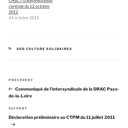
CHSCT d’administration
centrale du 12 octobre
2012
24 octobre 2012
CATÉGORIES
SUD CULTURE SOLIDAIRES
Navigation
Article
PRÉCÉDENT
de
précédent
Communiqué de l’intersyndicale de la DRAC Pays-
l’article
de-la-Loire
Article
SUIVANT
suivant
Déclaration préliminaire au CTPM du 11 juillet 2011