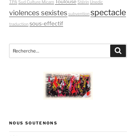
Toulouse
TPA
Sud Culture Micam
Stérin
Unedic
spectacle
violences sexistes
subvention
sous-effectif
traduction
Recherche
Recher
pour
:
NOUS SOUTENONS