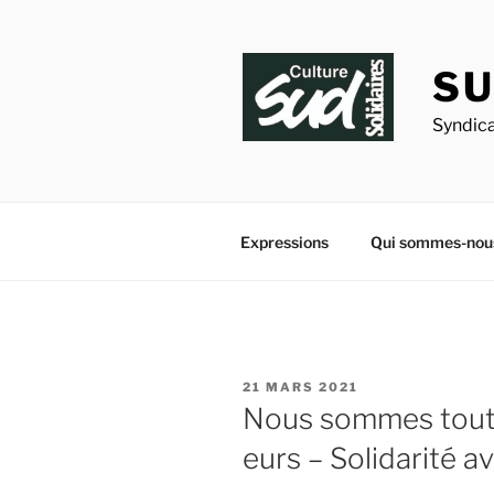
Aller
au
contenu
SU
principal
Syndica
Expressions
Qui sommes-nou
PUBLIÉ
21 MARS 2021
LE
Nous sommes tout
eurs – Solidarité av