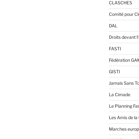
CLASCHES
Comité pour C
DAL
Droits devant !!
FASTI
Fédération G
GISTI
Jamais Sans To
La Cimade
Le Planning Fam
Les Amis de la
Marches europ