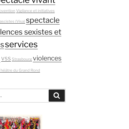
bvention
Vigilance et initiatives
spectacle
ascistes (Visa)
lences sexistes et
services
es
s
violences
VSS
Strasbourg
héâtre du Grand Rond
Recherche