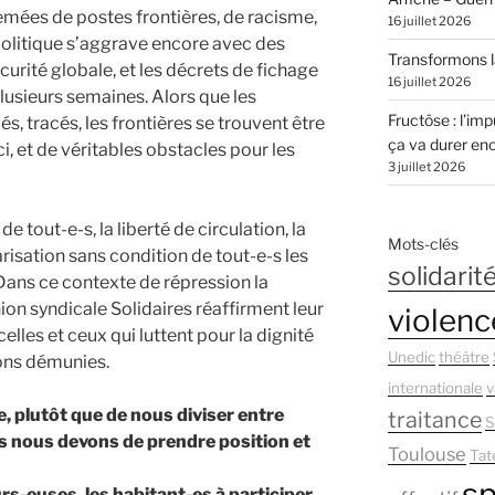
semées de postes frontières, de racisme,
16 juillet 2026
 politique s’aggrave encore avec des
Transformons la
écurité globale, et les décrets de fichage
16 juillet 2026
usieurs semaines. Alors que les
Fructôse : l’imp
s, tracés, les frontières se trouvent être
ça va durer en
i, et de véritables obstacles pour les
3 juillet 2026
 tout-e-s, la liberté de circulation, la
Mots-clés
larisation sans condition de tout-e-s les
solidarit
Dans ce contexte de répression la
on syndicale Solidaires réaffirment leur
violenc
les et ceux qui luttent pour la dignité
Unedic
théâtre
ions démunies.
internationale
v
, plutôt que de nous diviser entre
traitance
S
s nous devons de prendre position et
Toulouse
Tat
sp
eurs-euses, les habitant-es à participer