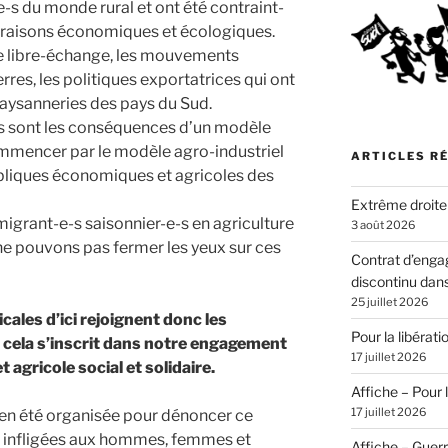
e-s du monde rural et ont été contraint-
es raisons économiques et écologiques.
e libre-échange, les mouvements
res, les politiques exportatrices qui ont
paysanneries des pays du Sud.
es sont les conséquences d’un modèle
mmencer par le modèle agro-industriel
ARTICLES R
ubliques économiques et agricoles des
Extrême droite
 migrant-e-s saisonnier-e-s en agriculture
3 août 2026
ne pouvons pas fermer les yeux sur ces
Contrat d’enga
discontinu dans
25 juillet 2026
ales d’ici rejoignent donc les
Pour la libérat
 cela s’inscrit dans notre engagement
17 juillet 2026
agricole social et solidaire.
Affiche – Pour l
17 juillet 2026
en été organisée pour dénoncer ce
s infligées aux hommes, femmes et
Affiche – Guer