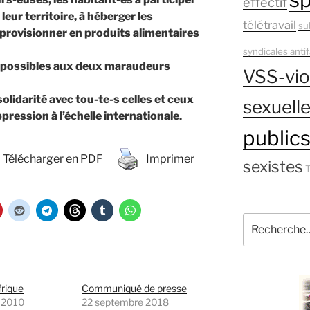
effectif
eur territoire, à héberger les
télétravail
su
pprovisionner en produits alimentaires
syndicales antif
ns possibles aux deux maraudeurs
VSS-vio
n solidarité avec tou-te-s celles et ceux
sexuell
ression à l’échelle internationale.
public
Télécharger en PDF
Imprimer
sexistes
T
Recherche
pour
:
frique
Communiqué de presse
r 2010
22 septembre 2018