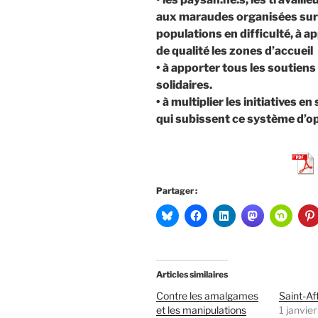
aux maraudes organisées sur l
populations en difficulté, à a
de qualité les zones d’accueil
• à apporter tous les soutie
solidaires.
• à multiplier les initiatives e
qui subissent ce système d’opp
Partager :
Articles similaires
Contre les amalgames
Saint-Af
et les manipulations
1 janvie