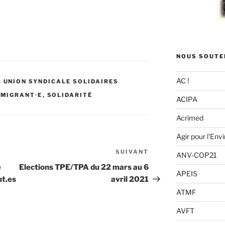
NOUS SOUTE
AC !
,
UNION SYNDICALE SOLIDAIRES
,
MIGRANT·E
,
SOLIDARITÉ
ACIPA
Acrimed
Agir pour l’En
SUIVANT
Article
ANV-COP21
suivant
e
Elections TPE/TPA du 22 mars au 6
APEIS
ut.es
avril 2021
ATMF
AVFT