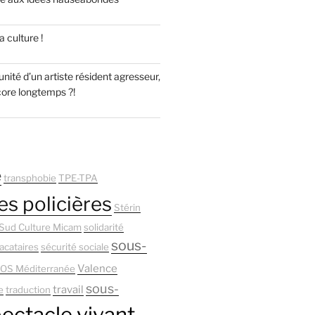
 culture !
unité d’un artiste résident agresseur,
core longtemps ?!
é
transphobie
TPE-TPA
es policières
Stérin
Sud Culture Micam
solidarité
sous-
acataires
sécurité sociale
Valence
OS Méditerranée
sous-
travail
e
traduction
ectacle vivant