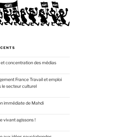
ÉCENTS
 et concentration des médias
gement France Travail et emploi
 le secteur culturel
ion immédiate de Mahdi
e vivant agissons !
re aux idées nauséabondes