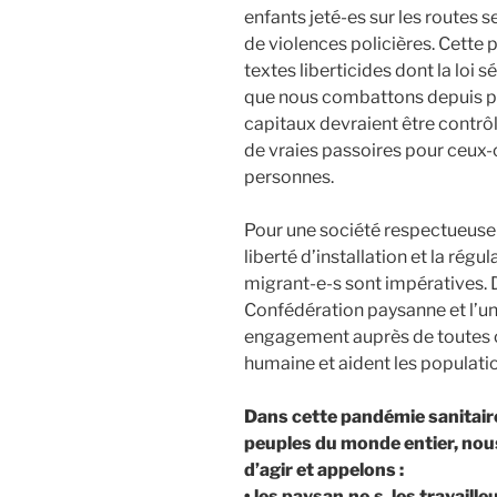
enfants jeté-es sur les routes 
de violences policières. Cette
textes liberticides dont la loi s
que nous combattons depuis pl
capitaux devraient être contrôlé
de vraies passoires pour ceux-c
personnes.
Pour une société respectueuse de
liberté d’installation et la régu
migrant-e-s sont impératives. 
Confédération paysanne et l’uni
engagement auprès de toutes cel
humaine et aident les populat
Dans cette pandémie sanitaire
peuples du monde entier, nou
d’agir et appelons :
• les paysan.ne.s, les travaill