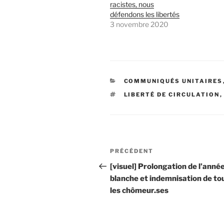
racistes, nous
défendons les libertés
3 novembre 2020
CATÉGORIES
COMMUNIQUÉS UNITAIRES
ÉTIQUETTES
LIBERTÉ DE CIRCULATION
Navigation
Article
PRÉCÉDENT
de
précédent
[visuel] Prolongation de l’anné
blanche et indemnisation de to
l’article
les chômeur.ses