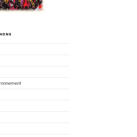
NONS
vironnement