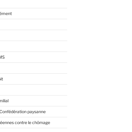
lément
AMS
it
ilial
 Confédération paysanne
éennes contre le chômage