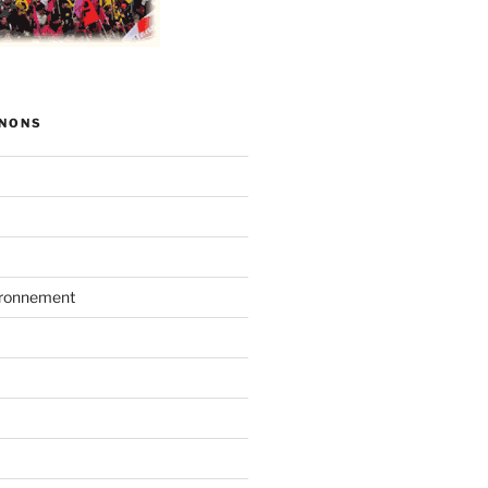
NONS
vironnement