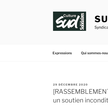
Aller
au
contenu
SU
principal
Syndica
Expressions
Qui sommes-nou
PUBLIÉ
29 DÉCEMBRE 2020
LE
[RASSEMBLEMENT 
un soutien incondit