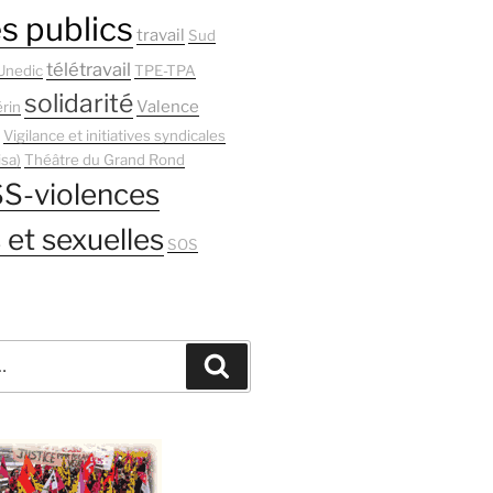
s publics
travail
Sud
télétravail
Unedic
TPE-TPA
solidarité
Valence
rin
Vigilance et initiatives syndicales
isa)
Théâtre du Grand Rond
S-violences
 et sexuelles
SOS
Recherche