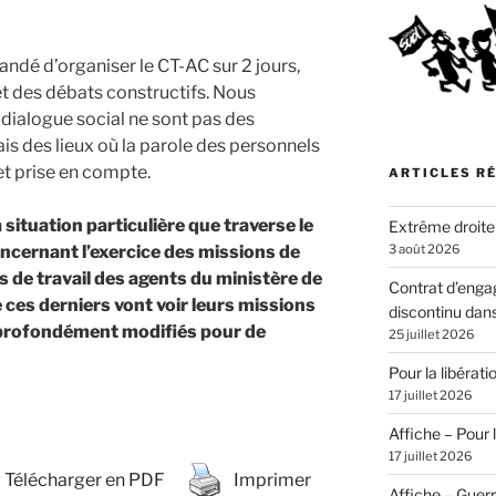
dé d’organiser le CT-AC sur 2 jours,
et des débats constructifs. Nous
 dialogue social ne sont pas des
s des lieux où la parole des personnels
et prise en compte.
ARTICLES R
a situation particulière que traverse le
Extrême droite
3 août 2026
oncernant l’exercice des missions de
ns de travail des agents du ministère de
Contrat d’enga
e ces derniers vont voir leurs missions
discontinu dans
l profondément modifiés pour de
25 juillet 2026
Pour la libérat
17 juillet 2026
Affiche – Pour l
17 juillet 2026
Télécharger en PDF
Imprimer
Affiche – Guer