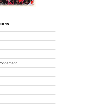
NONS
vironnement