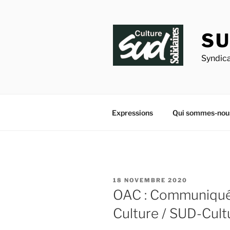
Aller
au
contenu
SU
principal
Syndica
Expressions
Qui sommes-nou
PUBLIÉ
18 NOVEMBRE 2020
LE
OAC : Communiqué 
Culture / SUD-Cul