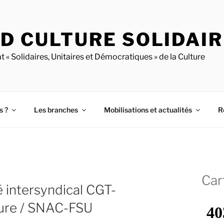
D CULTURE SOLIDAI
t « Solidaires, Unitaires et Démocratiques » de la Culture
s ?
Les branches
Mobilisations et actualités
R
Car
intersyndical CGT-
ture / SNAC-FSU