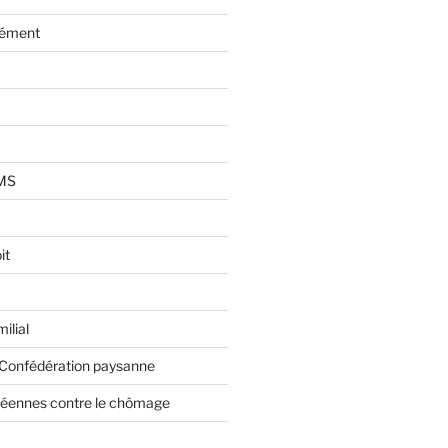
lément
AMS
it
ilial
 Confédération paysanne
éennes contre le chômage