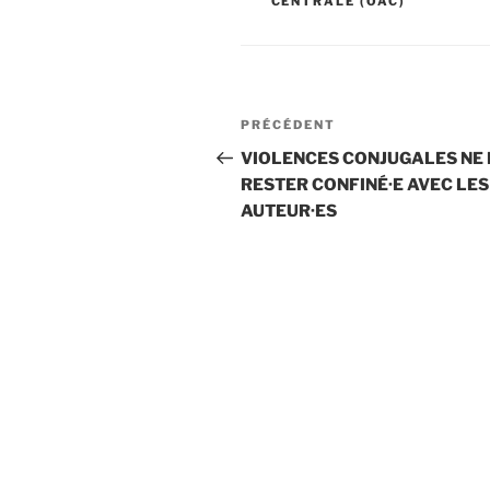
CENTRALE (OAC)
Navigation
Article
PRÉCÉDENT
de
précédent
VIOLENCES CONJUGALES NE 
RESTER CONFINÉ·E AVEC LES
l’article
AUTEUR·ES