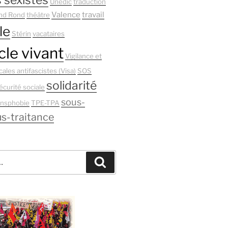
 sexistes
Unedic
traduction
Valence
travail
nd Rond
théâtre
le
Stérin
vacataires
le vivant
Vigilance et
cales antifascistes (Visa)
SOS
solidarité
écurité sociale
sous-
ansphobie
TPE-TPA
s-traitance
Recherche