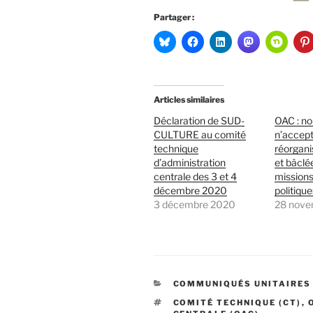
Partager :
Articles similaires
Déclaration de SUD-
OAC : n
CULTURE au comité
n’accep
technique
réorgani
d’administration
et bâclé
centrale des 3 et 4
missions
décembre 2020
politiqu
3 décembre 2020
28 nove
CATÉGORIES
COMMUNIQUÉS UNITAIRES
ÉTIQUETTES
COMITÉ TECHNIQUE (CT)
,