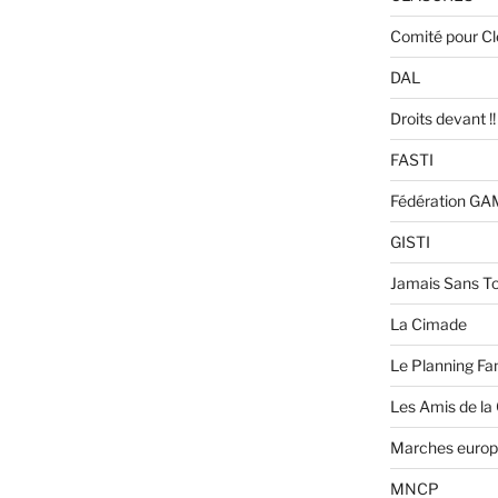
Comité pour C
DAL
Droits devant !!
FASTI
Fédération G
GISTI
Jamais Sans To
La Cimade
Le Planning Fam
Les Amis de la
Marches europ
MNCP