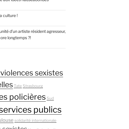
 culture !
unité d’un artiste résident agresseur,
core longtemps ?!
violences sexistes
lles
Tate
Strasbourg
es policières
Sud
services publics
ulouse
solidarité internationale