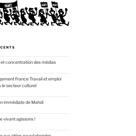
ÉCENTS
 et concentration des médias
gement France Travail et emploi
 le secteur culturel
ion immédiate de Mahdi
e vivant agissons !
re aux idées nauséabondes