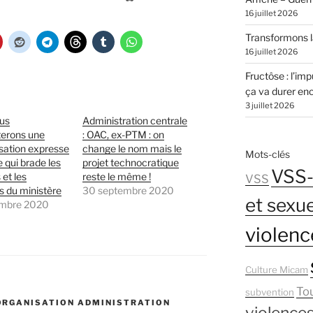
16 juillet 2026
Transformons la
16 juillet 2026
Fructôse : l’imp
ça va durer en
3 juillet 2026
ous
Administration centrale
terons une
: OAC, ex-PTM : on
sation expresse
change le nom mais le
Mots-clés
e qui brade les
projet technocratique
VSS-
 et les
reste le même !
VSS
es du ministère
30 septembre 2020
et sexue
mbre 2020
violenc
Culture Micam
To
subvention
ORGANISATION ADMINISTRATION