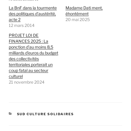
La BnF dans la tourmente
Madame Dati ment,
des politiques d’austérité,
éhontément
acte 2
20 mai 2025
12 mars 2014
PROJET LOI DE
FINANCES 2025 : La
ponction d’au moins 8,5
milliards d’euros du budget
des collectivités
territoriales porterait un
coup fatal au secteur
culturel
21 novembre 2024
CATÉGORIES
SUD CULTURE SOLIDAIRES