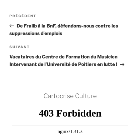
Navigation
Article
PRÉCÉDENT
de
précédent
De Fralib à la BnF, défendons-nous contre les
l’article
suppressions d’emplois
Article
SUIVANT
suivant
Vacataires du Centre de Formation du Musicien
Intervenant de l’Université de Poitiers en lutte !
Cartocrise Culture