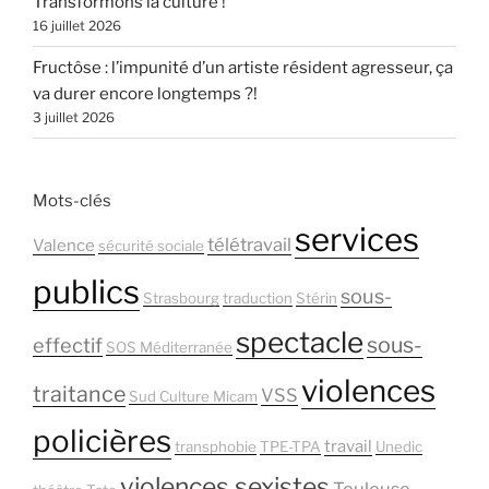
Transformons la culture !
16 juillet 2026
Fructôse : l’impunité d’un artiste résident agresseur, ça
va durer encore longtemps ?!
3 juillet 2026
Mots-clés
services
télétravail
Valence
sécurité sociale
publics
sous-
Strasbourg
traduction
Stérin
spectacle
sous-
effectif
SOS Méditerranée
violences
traitance
VSS
Sud Culture Micam
policières
travail
transphobie
TPE-TPA
Unedic
violences sexistes
Toulouse