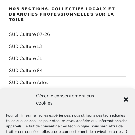
NOS SECTIONS, COLLECTIFS LOCAUX ET
BRANCHES PROFESSIONNELLES SUR LA
TOILE
SUD Culture 07-26
SUD Culture 13
SUD Culture 31
SUD Culture 84
SUD Culture Arles
SUD Culture Art Architecture
Gérer le consentement aux
cookies
SUD Culture Beaubourg
Pour offrir les meilleures expériences, nous utilisons des technologies
SUD Culture Bibliothèque nationale de France (BnF)
telles que les cookies pour stocker et/ou accéder aux informations des
appareils. Le fait de consentir à ces technologies nous permettra de
SUD Culture Métiers du livre
traiter des données telles que le comportement de navigation ou les ID