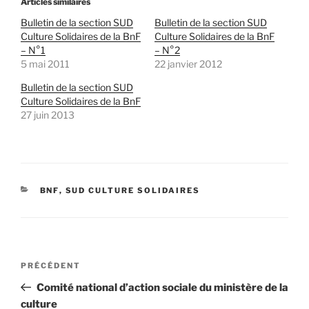
Articles similaires
Bulletin de la section SUD
Bulletin de la section SUD
Culture Solidaires de la BnF
Culture Solidaires de la BnF
– N°1
– N°2
5 mai 2011
22 janvier 2012
Bulletin de la section SUD
Culture Solidaires de la BnF
27 juin 2013
CATÉGORIES
BNF
,
SUD CULTURE SOLIDAIRES
Navigation
Article
PRÉCÉDENT
de
précédent
Comité national d’action sociale du ministère de la
l’article
culture