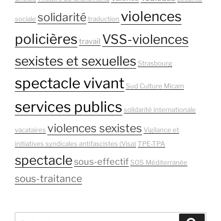
violences
solidarité
sociale
traduction
policières
VSS-violences
travail
sexistes et sexuelles
Strasbourg
spectacle vivant
Sud Culture Micam
services publics
solidarité internationale
violences sexistes
vacataires
Vigilance et
initiatives syndicales antifascistes (Visa)
TPE-TPA
spectacle
sous-effectif
SOS Méditerranée
sous-traitance
Recherche
Recher