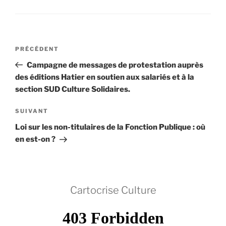
Navigation
Article
PRÉCÉDENT
de
précédent
Campagne de messages de protestation auprès
l’article
des éditions Hatier en soutien aux salariés et à la
section SUD Culture Solidaires.
Article
SUIVANT
suivant
Loi sur les non-titulaires de la Fonction Publique : où
en est-on ?
Cartocrise Culture