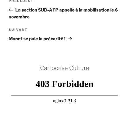
Article
PRÉCÉDENT
de
précédent
La section SUD-AFP appelle à la mobilisation le 6
l’article
novembre
Article
SUIVANT
suivant
Monet se paie la précarité !
Cartocrise Culture