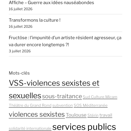
Affiche – Guerre aux idées nauséabondes
16 juillet 2026
Transformons la culture !
16 juillet 2026
Fructôse : l’impunité d’un artiste résident agresseur, ça
va durer encore longtemps ?!
3 juillet 2026
Mots-clés
VSS-violences sexistes et
sexuelles
sous-traitance
Sud Culture Micam
Théâtre du Grand Rond
subvention
SOS Méditerranée
violences sexistes
Toulouse
travail
Stérin
services publics
solidarité internationale