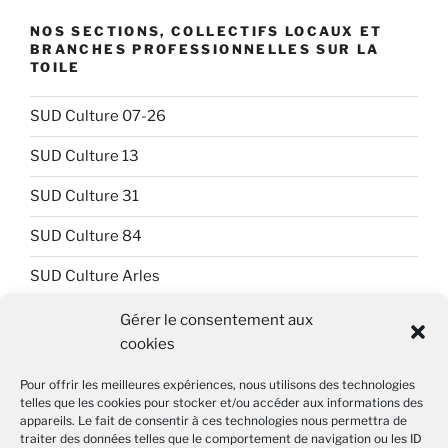
NOS SECTIONS, COLLECTIFS LOCAUX ET
BRANCHES PROFESSIONNELLES SUR LA
TOILE
SUD Culture 07-26
SUD Culture 13
SUD Culture 31
SUD Culture 84
SUD Culture Arles
SUD Culture Art Architecture
Gérer le consentement aux
cookies
SUD Culture Beaubourg
Pour offrir les meilleures expériences, nous utilisons des technologies
SUD Culture Bibliothèque nationale de France (BnF)
telles que les cookies pour stocker et/ou accéder aux informations des
appareils. Le fait de consentir à ces technologies nous permettra de
SUD Culture Métiers du livre
traiter des données telles que le comportement de navigation ou les ID