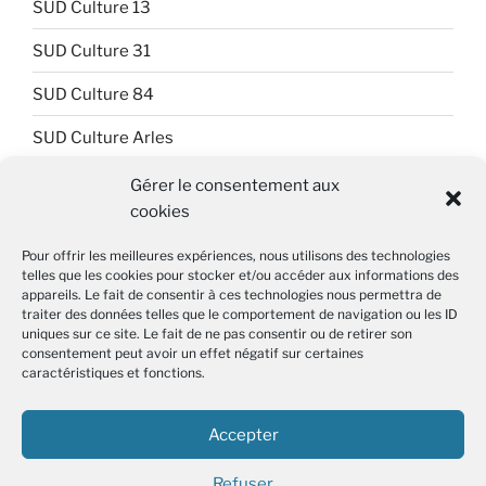
SUD Culture 13
SUD Culture 31
SUD Culture 84
SUD Culture Arles
SUD Culture Art Architecture
Gérer le consentement aux
cookies
SUD Culture Beaubourg
Pour offrir les meilleures expériences, nous utilisons des technologies
SUD Culture Bibliothèque nationale de France (BnF)
telles que les cookies pour stocker et/ou accéder aux informations des
appareils. Le fait de consentir à ces technologies nous permettra de
SUD Culture Métiers du livre
traiter des données telles que le comportement de navigation ou les ID
uniques sur ce site. Le fait de ne pas consentir ou de retirer son
SUD Culture MICAM IDF
consentement peut avoir un effet négatif sur certaines
caractéristiques et fonctions.
SUD Culture Musée du Louvre
Accepter
SUD Culture Rmn-GP
Refuser