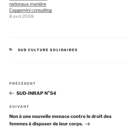
nationaux manière
Capgemini consulting
8 avril 2008
CATÉGORIES
SUD CULTURE SOLIDAIRES
Navigation
Article
PRÉCÉDENT
de
précédent
SUD-INRAP N°54
l’article
Article
SUIVANT
suivant
Non à une nouvelle menace contre le droit des
femmes à disposer de leur corps.