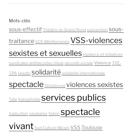
Mots-clés
sous-
sous-effectif
Théâtre du Grand Rond
subvention
VSS-violences
traitance
SOS Méditerranée
sexistes et sexuelles
Vigilance et initiatives
Valence
syndicales antifascistes (Visa)
sécurité sociale
TPE-
solidarité
TPA
Unedic
solidarité internationale
spectacle
violences sexistes
Strasbourg
services publics
Tate
transphobie
spectacle
traduction
vacataires
Stérin
vivant
VSS
Toulouse
Sud Culture Micam