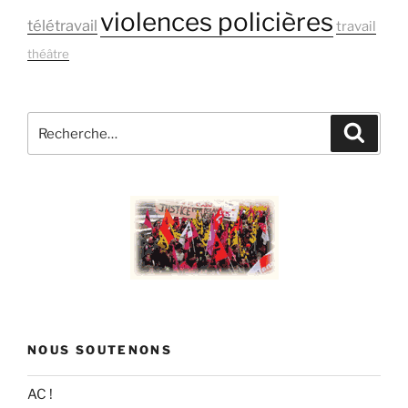
violences policières
télétravail
travail
théâtre
Recherche
Recher
pour
:
NOUS SOUTENONS
AC !