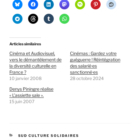
Articles similaires
Cinéma et Audiovisuel,
Cinémas : Gardez votre
vers le démantèlement de
guéguerre ! Réintégration
la diversité culturelle en
des salarié·es
France ?
sanctionné·es
10 janvier 2008
28 octobre 2024
Denys Piningre réalise
« L’assiette sale ».
15 juin 2007
CATÉGORIES
SUD CULTURE SOLIDAIRES