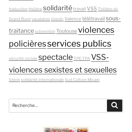
solidarité
VSS
travail
traduction
théâtre
Théâtre du
sous-
télétravail
Valence
Grand Rond
vacataires
Unedic
violences
traitance
Toulouse
subvention
services publics
policières
spectacle
VSS-
sécurité sociale
TPE-TPA
violences sexistes et sexuelles
Stérin
solidarité internationale
Sud Culture Micam
Recherche
Recher
pour
: