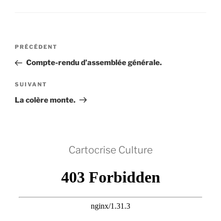
Navigation
Article
PRÉCÉDENT
de
précédent
Compte-rendu d’assemblée générale.
l’article
Article
SUIVANT
suivant
La colère monte.
Cartocrise Culture