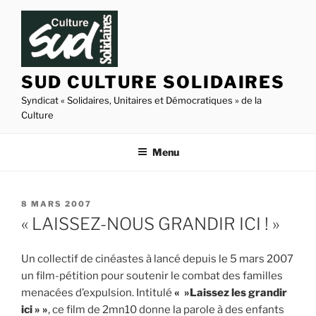
Aller
au
contenu
principal
SUD CULTURE SOLIDAIRES
Syndicat « Solidaires, Unitaires et Démocratiques » de la
Culture
Menu
PUBLIÉ
8 MARS 2007
LE
« LAISSEZ-NOUS GRANDIR ICI ! »
Un collectif de cinéastes à lancé depuis le 5 mars 2007
un film-pétition pour soutenir le combat des familles
menacées d’expulsion. Intitulé
« »Laissez les grandir
ici » »
, ce film de 2mn10 donne la parole à des enfants