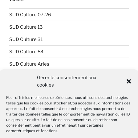
SUD Culture 07-26
SUD Culture 13
SUD Culture 31
SUD Culture 84
SUD Culture Arles
SUD Culture Art Architecture
Gérer le consentement aux
cookies
SUD Culture Beaubourg
Pour offrir les meilleures expériences, nous utilisons des technologies
SUD Culture Bibliothèque nationale de France (BnF)
telles que les cookies pour stocker et/ou accéder aux informations des
appareils. Le fait de consentir à ces technologies nous permettra de
SUD Culture Métiers du livre
traiter des données telles que le comportement de navigation ou les ID
uniques sur ce site. Le fait de ne pas consentir ou de retirer son
SUD Culture MICAM IDF
consentement peut avoir un effet négatif sur certaines
caractéristiques et fonctions.
SUD Culture Musée du Louvre