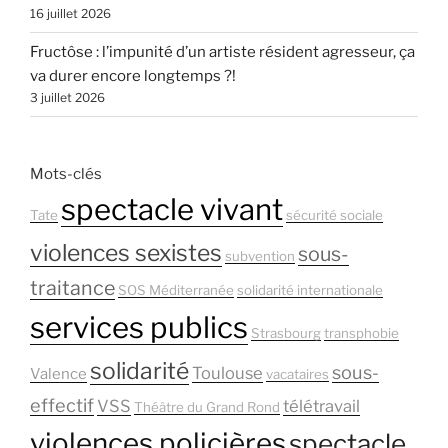
16 juillet 2026
Fructôse : l’impunité d’un artiste résident agresseur, ça
va durer encore longtemps ?!
3 juillet 2026
Mots-clés
spectacle vivant
Tate
sécurité sociale
violences sexistes
sous-
subvention
traitance
SOS Méditerranée
solidarité internationale
services publics
Strasbourg
transphobie
solidarité
sous-
Toulouse
Valence
vacataires
effectif
VSS
télétravail
Théâtre du Grand Rond
violences policières
spectacle