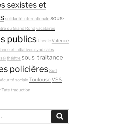
s sexistes et
es
sous-
solidarité internationale
tre du Grand Rond
vacataires
s publics
Valence
Unedic
lance et initiatives syndicales
sous-traitance
isa)
théâtre
es policières
Sud
Toulouse
VSS
sécurité sociale
é
Tate
traduction
Recherche