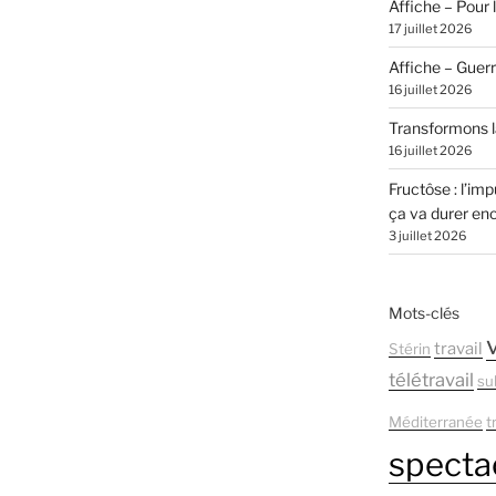
Affiche – Pour l
17 juillet 2026
Affiche – Guer
16 juillet 2026
Transformons la
16 juillet 2026
Fructôse : l’imp
ça va durer en
3 juillet 2026
Mots-clés
travail
Stérin
télétravail
su
Méditerranée
t
spectac