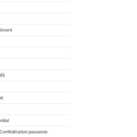
lément
AMS
it
ilial
 Confédération paysanne