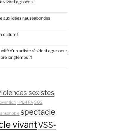
e vivant agissons !
re aux idées nauséabondes
 culture !
unité d’un artiste résident agresseur,
core longtemps ?!
violences sexistes
bvention
TPE-TPA
SOS
spectacle
ransphobie
le vivant
VSS-