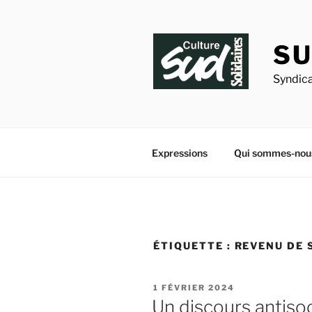
Aller
au
contenu
SU
principal
Syndica
Expressions
Qui sommes-nou
ÉTIQUETTE :
REVENU DE 
PUBLIÉ
1 FÉVRIER 2024
LE
Un discours antisoci