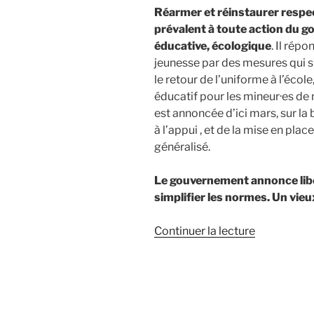
Réarmer et réinstaurer respec
prévalent à toute action du go
éducative, écologique
. Il rép
jeunesse par des mesures qui s
le retour de l’uniforme à l’école
éducatif pour les mineur·es de 
est annoncée d’ici mars, sur la 
à l’appui , et de la mise en pl
généralisé.
Le gouvernement annonce libére
simplifier les normes. Un vieu
de
Continuer la lecture
« Un
discours
antisocial,
ultralibéral