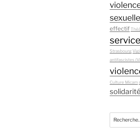
violence
sexuell
effectif
Théâ
service
Strasbourg
Vigi
antifascistes (V
violenc
Culture Micam
solidarit
Recherche
pour
: