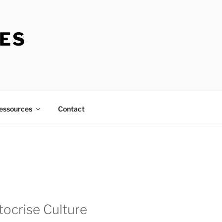
RES
essources
Contact
tocrise Culture