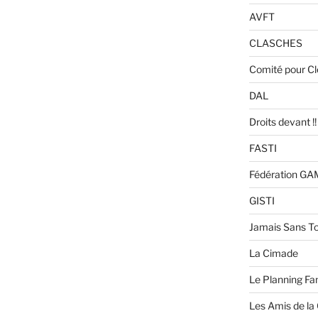
AVFT
CLASCHES
Comité pour C
DAL
Droits devant !!
FASTI
Fédération G
GISTI
Jamais Sans To
La Cimade
Le Planning Fam
Les Amis de la