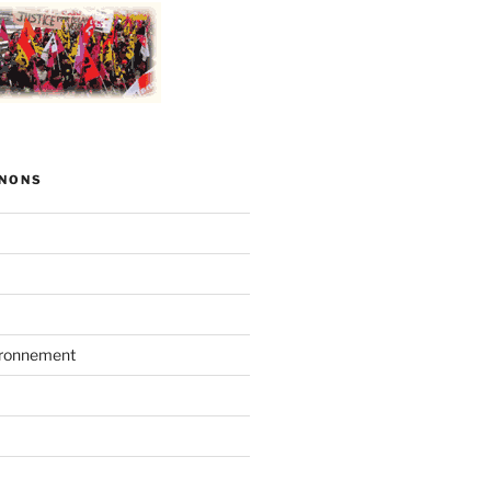
NONS
vironnement