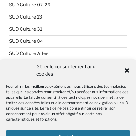
SUD Culture 07-26
SUD Culture 13
SUD Culture 31
SUD Culture 84
SUD Culture Arles
SUD Culture Art Architecture
Gérer le consentement aux
cookies
SUD Culture Beaubourg
Pour offrir les meilleures expériences, nous utilisons des technologies
SUD Culture Bibliothèque nationale de France (BnF)
telles que les cookies pour stocker et/ou accéder aux informations des
appareils. Le fait de consentir à ces technologies nous permettra de
SUD Culture Métiers du livre
traiter des données telles que le comportement de navigation ou les ID
uniques sur ce site. Le fait de ne pas consentir ou de retirer son
consentement peut avoir un effet négatif sur certaines
SUD Culture MICAM IDF
caractéristiques et fonctions.
SUD Culture Musée du Louvre