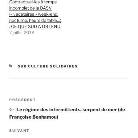
Contractuel-les à temps
incomplet de la DASV
(« vacataires » week-end,
nocturne, heure de table…)
: CE QUE SUD A OBTENU
7 juillet 2013
CATÉGORIES
SUD CULTURE SOLIDAIRES
Navigation
Article
PRÉCÉDENT
de
précédent
Le régime des intermittents, serpent de mer (de
l’article
Françoise Benhamou)
Article
SUIVANT