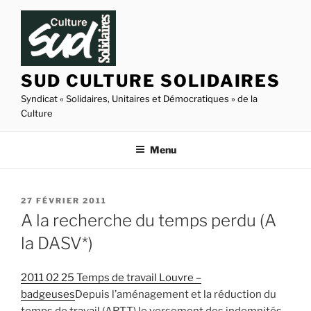
Aller
au
contenu
principal
SUD CULTURE SOLIDAIRES
Syndicat « Solidaires, Unitaires et Démocratiques » de la
Culture
Menu
PUBLIÉ
27 FÉVRIER 2011
LE
A la recherche du temps perdu (A
la DASV*)
2011 02 25 Temps de travail Louvre –
badgeuses
Depuis l’aménagement et la réduction du