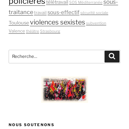
policières
sous-
télétravail
SOS Méditerranée
traitance
sous-effectif
travail
sécurité sociale
violences sexistes
Toulouse
subvention
Valence
théâtre
Strasbourg
Recherche
Recher
pour
:
NOUS SOUTENONS