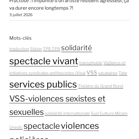
Fructôse : l’impunité d’un artiste résident agresseur, ça
va durer encore longtemps ?!
3 juillet 2026
Mots-clés
solidarité
traduction
Stérin
TPE-TPA
spectacle vivant
transphobie
Vigilance et
VSS
initiatives syndicales antifascistes (Visa)
vacataires
Tate
services publics
Théâtre du Grand Rond
VSS-violences sexistes et
sexuelles
solidarité internationale
Sud Culture Micam
violences
spectacle
Unedic