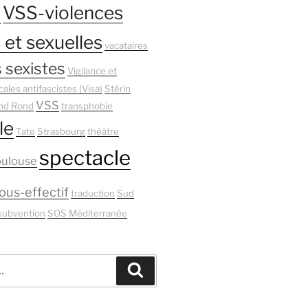
s
VSS-violences
 et sexuelles
vacataires
 sexistes
Vigilance et
cales antifascistes (Visa)
Stérin
VSS
nd Rond
transphobie
le
Tate
Strasbourg
théâtre
spectacle
oulouse
ous-effectif
traduction
Sud
subvention
SOS Méditerranée
Recherche