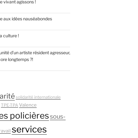
e vivant agissons !
re aux idées nauséabondes
 culture !
unité d’un artiste résident agresseur,
core longtemps ?!
arité
solidarité internationale
Valence
TPE-TPA
es policières
sous-
services
ravail