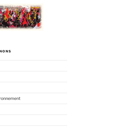
NONS
vironnement