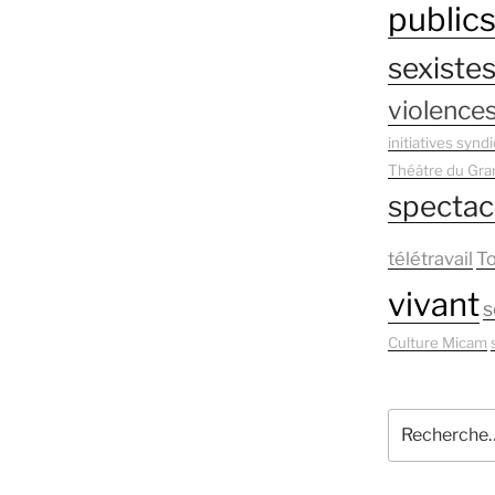
public
sexistes
violences
initiatives syndi
Théâtre du Gra
spectac
télétravail
T
vivant
s
Culture Micam
Recherche
pour
: