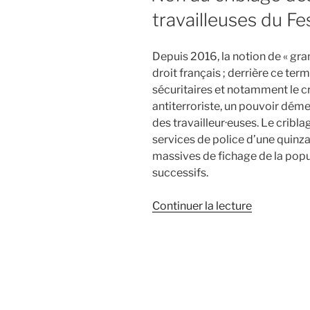
travailleuses du Fe
Depuis 2016, la notion de « gr
droit français ; derrière ce ter
sécuritaires et notamment le cr
antiterroriste, un pouvoir dém
des travailleur·euses. Le cribla
services de police d’une quinzain
massives de fichage de la pop
successifs.
de
Continuer la lecture
« Non
au
criblage
des
travailleurs
et