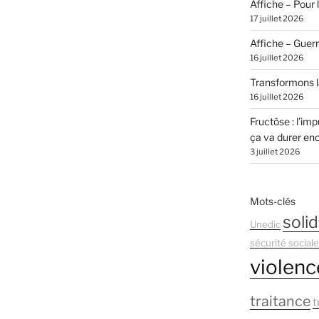
Affiche – Pour l
17 juillet 2026
Affiche – Guer
16 juillet 2026
Transformons la
16 juillet 2026
Fructôse : l’imp
ça va durer en
3 juillet 2026
Mots-clés
solid
Unedic
sécurité sociale
violenc
traitance
t