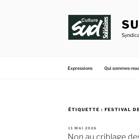
Aller
au
contenu
SU
principal
Syndica
Expressions
Qui sommes-nou
ÉTIQUETTE :
FESTIVAL D
PUBLIÉ
11 MAI 2026
LE
Non au criblage des