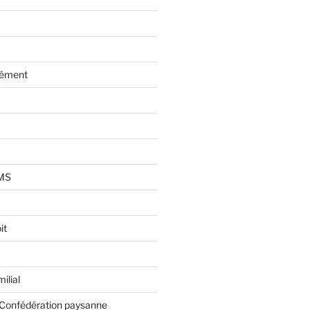
lément
AMS
it
ilial
 Confédération paysanne