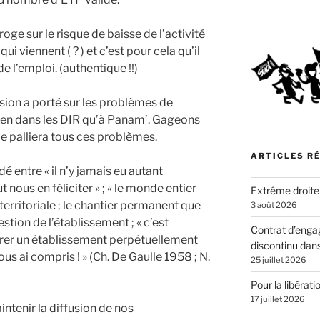
oge sur le risque de baisse de l’activité
i viennent ( ? ) et c’est pour cela qu’il
 l’emploi. (authentique !!)
sion a porté sur les problèmes de
bien dans les DIR qu’à Panam’. Gageons
le palliera tous ces problèmes.
ARTICLES R
é entre « il n’y jamais eu autant
 nous en féliciter » ; « le monde entier
Extrême droite
 territoriale ; le chantier permanent que
3 août 2026
estion de l’établissement ; « c’est
Contrat d’enga
gérer un établissement perpétuellement
discontinu dans
vous ai compris ! » (Ch. De Gaulle 1958 ; N.
25 juillet 2026
Pour la libérat
17 juillet 2026
ntenir la diffusion de nos