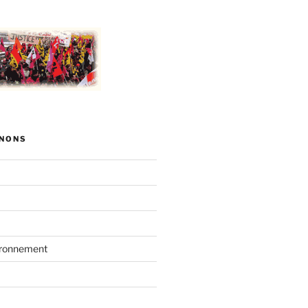
NONS
vironnement