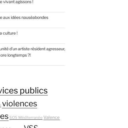
e vivant agissons !
re aux idées nauséabondes
 culture !
unité d’un artiste résident agresseur,
core longtemps ?!
vices publics
violences
e
res
Valence
SOS Méditerranée