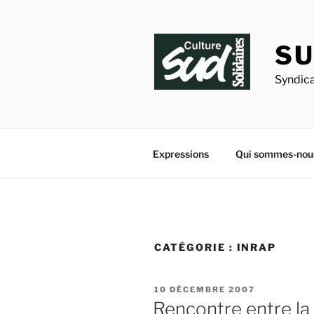
Aller
au
contenu
SU
principal
Syndica
Expressions
Qui sommes-nou
CATÉGORIE :
INRAP
PUBLIÉ
10 DÉCEMBRE 2007
LE
Rencontre entre la d