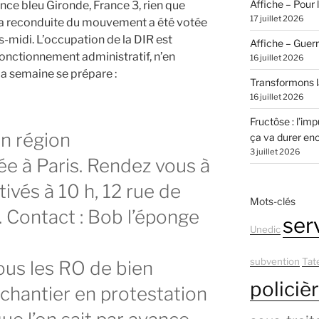
Affiche – Pour l
nce bleu Gironde, France 3, rien que
17 juillet 2026
, la reconduite du mouvement a été votée
s-midi. L’occupation de la DIR est
Affiche – Guer
onctionnement administratif, n’en
16 juillet 2026
 la semaine se prépare :
Transformons la
16 juillet 2026
Fructôse : l’imp
en région
ça va durer en
3 juillet 2026
ée à Paris. Rendez vous à
ivés à 10 h, 12 rue de
Mots-clés
. Contact : Bob l’éponge
ser
Unedic
subvention
Tat
tous les RO de bien
policiè
 chantier en protestation