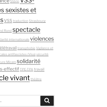
VSS-
ance
Stérin
s sexistes et
es
VSS
traduction
Strasbourg
spectacle
nd Rond
violences
darité internationale
élétravail
transphobie
Vigilance et
cales antifascistes (Visa)
sécurité
solidarité
ture Micam
s-effectif
travail
TPE-TPA
le vivant
théâtre
Recherche