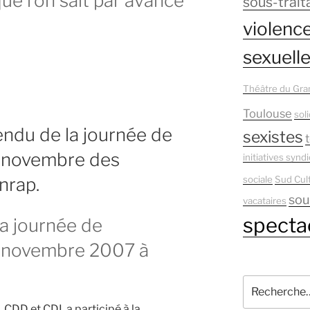
ue l’on sait par avance
sous-trait
violence
sexuell
Théâtre du Gra
Toulouse
soli
ndu de la journée de
sexistes
t
0 novembre des
initiatives syndi
sociale
Sud Cul
nrap.
sou
vacataires
spectac
a journée de
0 novembre 2007 à
Recherche
pour
 CDD et CDI, a participé à la