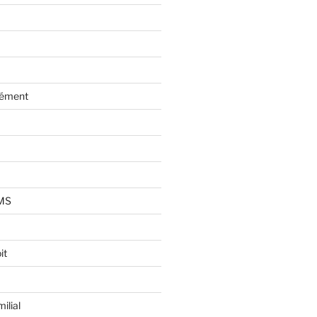
lément
AMS
it
ilial