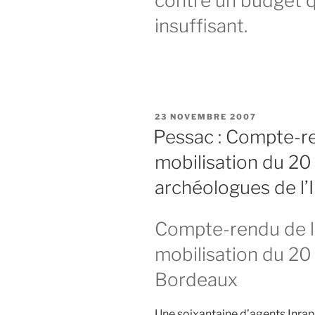
contre un budget q
insuffisant.
PUBLIÉ
23 NOVEMBRE 2007
LE
Pessac : Compte-re
mobilisation du 2
archéologues de l’I
Compte-rendu de l
mobilisation du 2
Bordeaux
Une soixantaine d’agents Inrap,