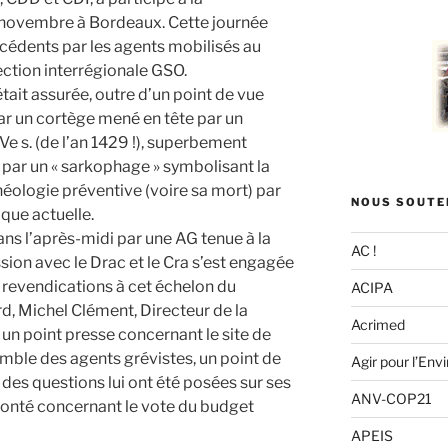
:
 novembre à Bordeaux. Cette journée
écédents par les agents mobilisés au
ection interrégionale GSO.
était assurée, outre d’un point de vue
par un cortège mené en tête par un
 s. (de l’an 1429 !), superbement
t par un « sarkophage » symbolisant la
héologie préventive (voire sa mort) par
NOUS SOUTE
ique actuelle.
ans l’après-midi par une AG tenue à la
AC !
on avec le Drac et le Cra s’est engagée
s revendications à cet échelon du
ACIPA
d, Michel Clément, Directeur de la
Acrimed
un point presse concernant le site de
mble des agents grévistes, un point de
Agir pour l’En
et des questions lui ont été posées sur ses
ANV-COP21
onté concernant le vote du budget
APEIS