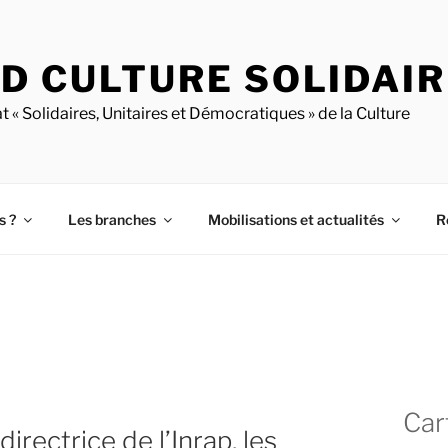
D CULTURE SOLIDAI
t « Solidaires, Unitaires et Démocratiques » de la Culture
s ?
Les branches
Mobilisations et actualités
R
Car
irectrice de l’Inrap, les