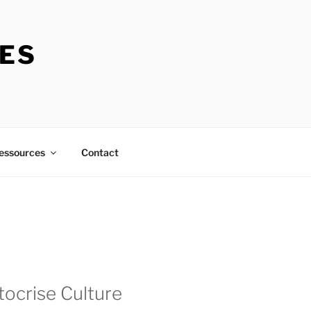
RES
essources
Contact
tocrise Culture