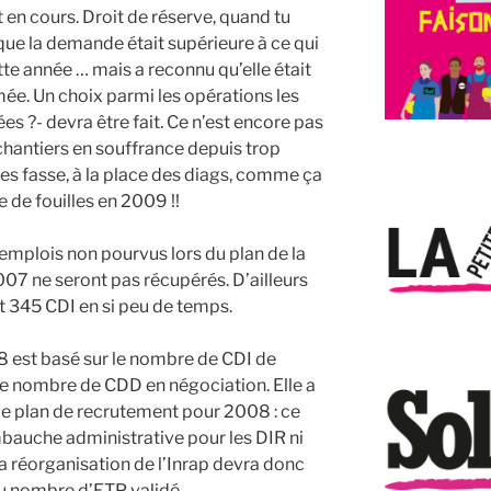
en cours. Droit de réserve, quand tu
que la demande était supérieure à ce qui
te année … mais a reconnu qu’elle était
mée. Un choix parmi les opérations les
es ?- devra être fait. Ce n’est encore pas
 chantiers en souffrance depuis trop
es fasse, à la place des diags, comme ça
 de fouilles en 2009 !!
emplois non pourvus lors du plan de la
007 ne seront pas récupérés. D’ailleurs
int 345 CDI en si peu de temps.
8 est basé sur le nombre de CDI de
 le nombre de CDD en négociation. Elle a
 de plan de recrutement pour 2008 : ce
mbauche administrative pour les DIR ni
 La réorganisation de l’Inrap devra donc
au nombre d’ETP validé.