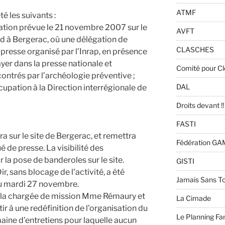
ATMF
é les suivants :
tation prévue le 21 novembre 2007 sur le
AVFT
rd à Bergerac, où une délégation de
CLASCHES
t presse organisé par l’Inrap, en présence
ayer dans la presse nationale et
Comité pour C
ontrés par l’archéologie préventive ;
DAL
cupation à la Direction interrégionale de
Droits devant !!
FASTI
a sur le site de Bergerac, et remettra
Fédération G
 de presse. La visibilité des
 la pose de banderoles sur le site.
GISTI
r, sans blocage de l’activité, a été
Jamais Sans To
au mardi 27 novembre.
re la chargée de mission Mme Rémaury et
La Cimade
tir à une redéfinition de l’organisation du
Le Planning Fam
aine d’entretiens pour laquelle aucun