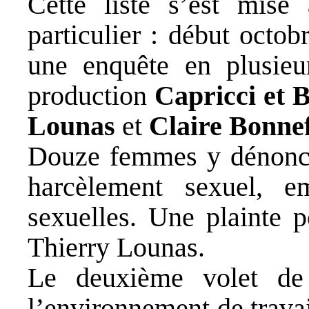
Cette liste s’est mise
particulier : début octob
une enquête en plusieur
production
Capricci et 
Lounas
et
Claire Bonne
Douze femmes y dénonce
harcèlement sexuel, em
sexuelles. Une plainte p
Thierry Lounas.
Le deuxième volet de 
l’environnement de travai